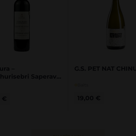
ura –
G.S. PET NAT CHIN
hurisebri Saperavi
Balts
19,00
€
0
€