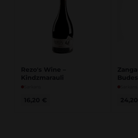
Rezo's Wine –
Zanga
Kindzmarauli
Budes
2022
Sarkans
Sarkans
16,20
€
24,2