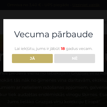
Omniva no 3,40 € • UPS piegāde •
Uzziniet vairāk
Mūsu vīni
Sti
Vecuma pārbaude
ROZE WINE SHOP
Lai iekļūtu, jums ir jābūt
18
gadus vecam.
na darīšanas 
JĀ
NĒ
nes piedāvā vienu no labākajām Gruzijas vīnu kol
nokārt tās nāk no ģimenes vīna darītavām, eksklu
miem ar nelieliem ražošanas apjomiem, galveni
kur tiek audzētas endēmiskās vīnogu šķirnes. Esa
Jums lielāko Gruzijas vīnu kolekciju Eiropā!