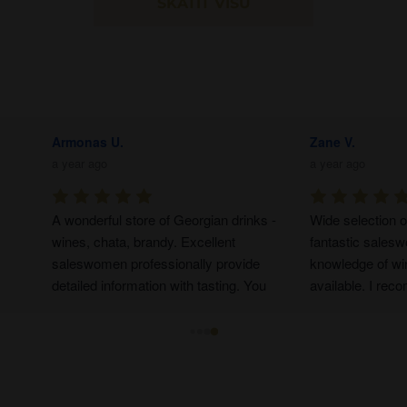
SKATĪT VISU
ne V.
Dean S.
ear ago
2 years ago
e selection of Georgian wines, 
To live a life in Liepaja you m
tastic saleswomen with good 
include these products
wledge of wines and other products 
ilable. I recommend stopping by 
 trying something different!