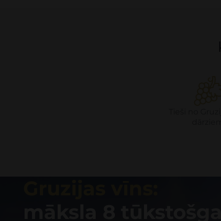
Tieši no Gruzi
dārzie
Gruzijas vīns:
māksla 8 tūkstošg