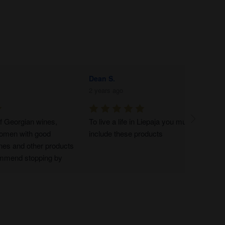
Dinis F.
2 years ago
ust 
Super