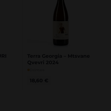
URI
Terra Georgia – Mtsvane
Qvevri 2024
Dzintara
18,60
€