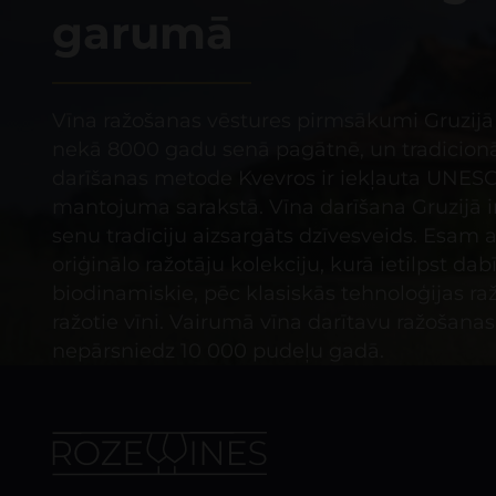
garumā
Vīna ražošanas vēstures pirmsākumi Gruzijā
nekā 8000 gadu senā pagātnē, un tradicionā
darīšanas metode Kvevros ir iekļauta UNES
mantojuma sarakstā. Vīna darīšana Gruzijā 
senu tradīciju aizsargāts dzīvesveids. Esam a
oriģinālo ražotāju kolekciju, kurā ietilpst dabī
biodinamiskie, pēc klasiskās tehnoloģijas ra
ražotie vīni. Vairumā vīna darītavu ražošana
nepārsniedz 10 000 pudeļu gadā.