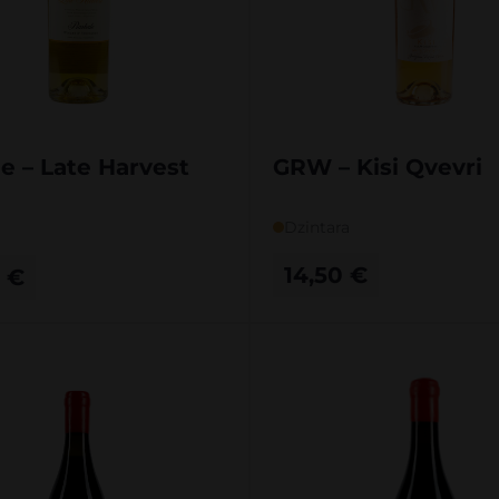
e – Late Harvest
GRW – Kisi Qvevri
Dzintara
14,50
€
0
€