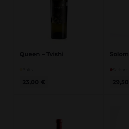
Queen – Tvishi
Solomn
Balts
Sarkans
23,00
€
29,5