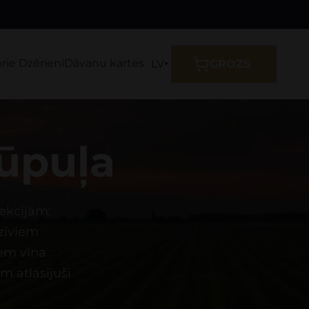
prie Dzērieni
Dāvanu kartes
LV
GROZS
šūpuļa
ekcijām:
zīviem
em vīna
m atlasījuši