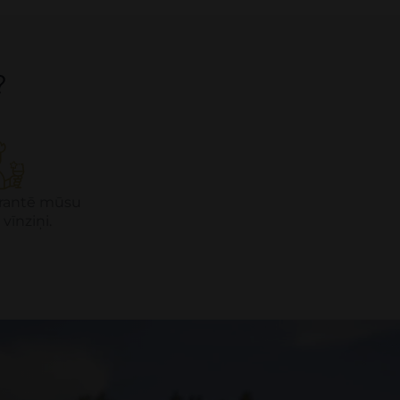
?
garantē mūsu
 vīnziņi.