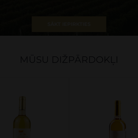
SĀKT IEPIRKTIES
MŪSU DIŽPĀRDOKĻI