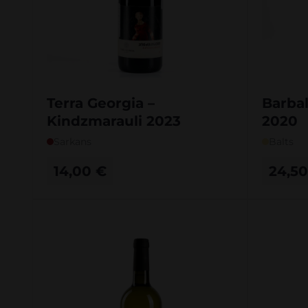
Terra Georgia –
Barbal
Kindzmarauli 2023
2020
Sarkans
Balts
14,00
€
24,5