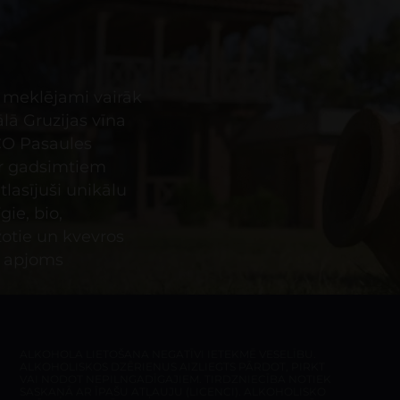
 meklējami vairāk
lā Gruzijas vīna
CO Pasaules
ir gadsimtiem
tlasījuši unikālu
gie, bio,
žotie un kvevros
s apjoms
ALKOHOLA LIETOŠANA NEGATĪVI IETEKMĒ VESELĪBU.
ALKOHOLISKOS DZĒRIENUS AIZLIEGTS PĀRDOT, PIRKT
VAI NODOT NEPILNGADĪGAJIEM. TIRDZNIECĪBA NOTIEK
SASKAŅĀ AR ĪPAŠU ATĻAUJU (LICENCI). ALKOHOLISKO