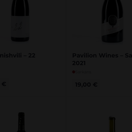
ishvili – 22
Pavilion Wines – S
2021
Sarkans
0
€
19,00
€