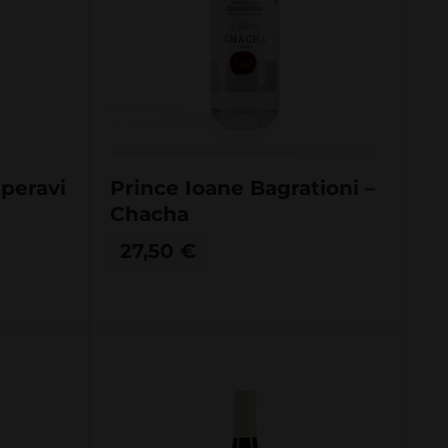
aperavi
Prince Ioane Bagrationi –
Chacha
27,50
€