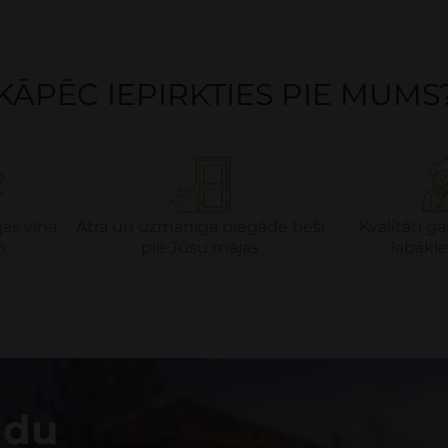
KĀPĒC IEPIRKTIES PIE MUMS
jas vīna
Ātra un uzmanīga piegāde tieši
Kvalitāti 
m.
pie Jūsu mājas
labākie
adu