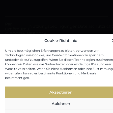
Par
Nutzungsbedingungen
Datenschutzricht
uzņēmumu
© ROZEWINES 2024
Cookie-Richtlinie
Um die bestmöglichen Erfahrungen zu bieten, verwenden wir
Technologien wie Cookies, um Geräteinformationen zu speichern
und/oder darauf zuzugreifen. Wenn Sie diesen Technologien zustimmen
können wir Daten wie das Surfverhalten oder eindeutige IDs auf dieser
Website verarbeiten. Wenn Sie nicht zustimmen oder Ihre Zustimmung
widerrufen, kann dies bestimmte Funktionen und Merkmale
beeinträchtigen.
Akzeptieren
Ablehnen