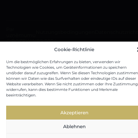
Par
Nutzungsbedingungen
Datenschutzricht
uzņēmumu
© ROZEWINES 2024
Cookie-Richtlinie
Um die bestmöglichen Erfahrungen zu bieten, verwenden wir
Technologien wie Cookies, um Geräteinformationen zu speichern
und/oder darauf zuzugreifen. Wenn Sie diesen Technologien zustimmen
können wir Daten wie das Surfverhalten oder eindeutige IDs auf dieser
Website verarbeiten. Wenn Sie nicht zustimmen oder Ihre Zustimmung
widerrufen, kann dies bestimmte Funktionen und Merkmale
beeinträchtigen.
Akzeptieren
Ablehnen