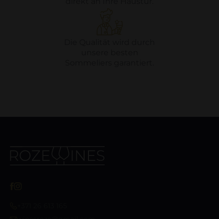
direkt an Ihre Haustür.
Die Qualität wird durch
unsere besten
Sommeliers garantiert.
+371 26 613 165
winesroze@gmail.com