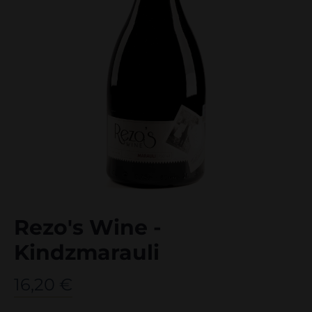
Rezo's Wine -
Kindzmarauli
16,20
€