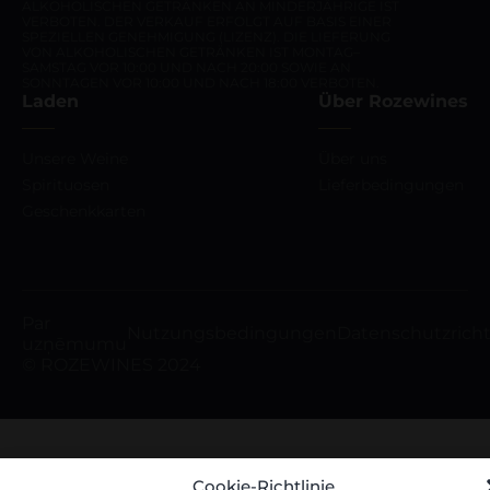
ALKOHOLISCHEN GETRÄNKEN AN MINDERJÄHRIGE IST
VERBOTEN. DER VERKAUF ERFOLGT AUF BASIS EINER
SPEZIELLEN GENEHMIGUNG (LIZENZ). DIE LIEFERUNG
VON ALKOHOLISCHEN GETRÄNKEN IST MONTAG–
SAMSTAG VOR 10:00 UND NACH 20:00 SOWIE AN
SONNTAGEN VOR 10:00 UND NACH 18:00 VERBOTEN.
Laden
Über Rozewines
Unsere Weine
Über uns
Spirituosen
Lieferbedingungen
Geschenkkarten
Par
Nutzungsbedingungen
Datenschutzricht
uzņēmumu
© ROZEWINES 2024
Cookie-Richtlinie