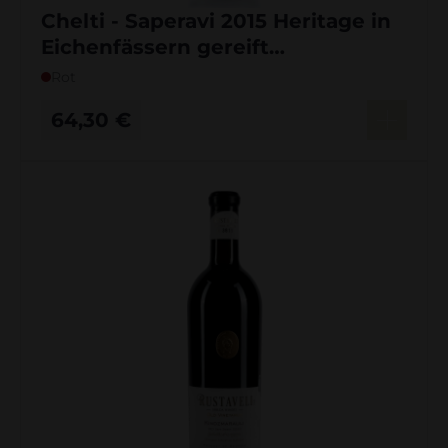
Chelti - Saperavi 2015 Heritage in
Eichenfässern gereift
Familienreservat
Rot
64,30
€