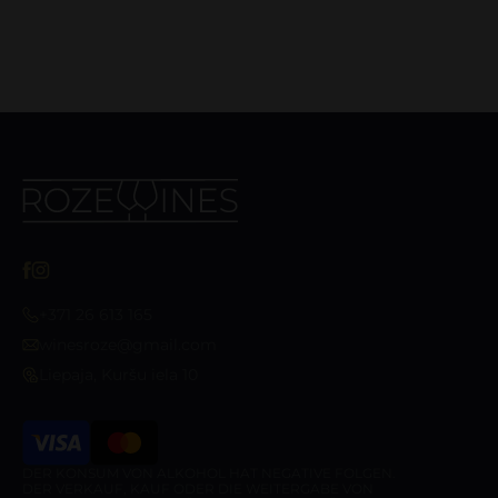
+371 26 613 165
winesroze@gmail.com
Liepaja, Kuršu iela 10
DER KONSUM VON ALKOHOL HAT NEGATIVE FOLGEN.
DER VERKAUF, KAUF ODER DIE WEITERGABE VON