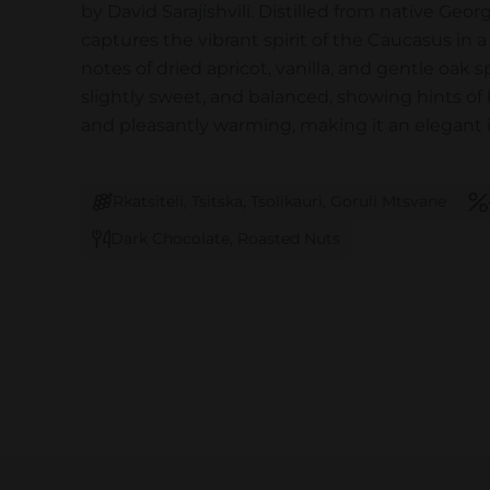
by David Sarajishvili. Distilled from native Geor
captures the vibrant spirit of the Caucasus in a r
notes of dried apricot, vanilla, and gentle oak sp
slightly sweet, and balanced, showing hints of
and pleasantly warming, making it an elegant i
Rkatsiteli, Tsitska, Tsolikauri, Goruli Mtsvane
Dark Chocolate, Roasted Nuts