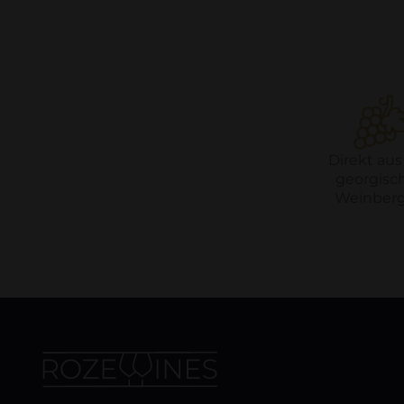
Direkt aus
georgisc
Weinberg