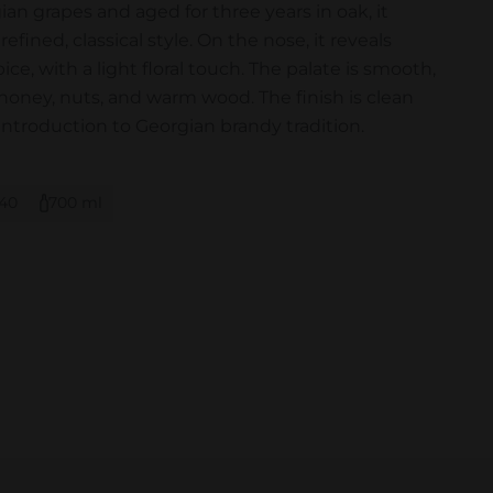
gian grapes and aged for three years in oak, it
efined, classical style. On the nose, it reveals
ice, with a light floral touch. The palate is smooth,
 honey, nuts, and warm wood. The finish is clean
ntroduction to Georgian brandy tradition.
40
700 ml