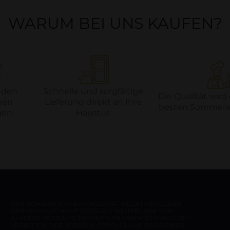
WARUM BEI UNS KAUFEN?
 den
Schnelle und sorgfältige
Die Qualität wird
hen
Lieferung direkt an Ihre
besten Sommelier
en.
Haustür.
DER KONSUM VON ALKOHOL HAT NEGATIVE FOLGEN.
DER VERKAUF, KAUF ODER DIE WEITERGABE VON
ALKOHOLISCHEN GETRÄNKEN AN MINDERJÄHRIGE IST
VERBOTEN. DER VERKAUF ERFOLGT AUF BASIS EINER