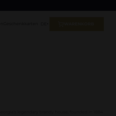
en
Geschenkkarten
DE
WARENKORB
of Georgia’s legendary brandy house, founded in 1884