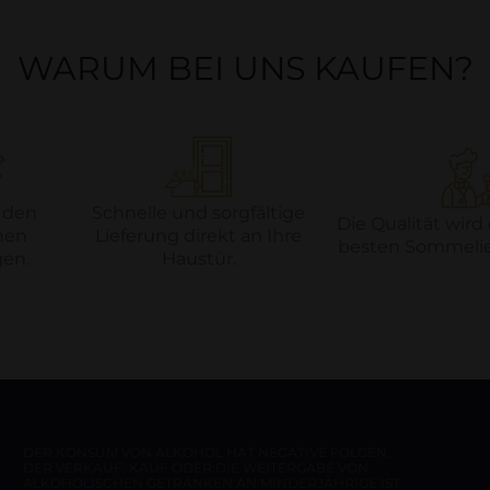
WARUM BEI UNS KAUFEN?
 den
Schnelle und sorgfältige
Die Qualität wird
hen
Lieferung direkt an Ihre
besten Sommelier
en.
Haustür.
DER KONSUM VON ALKOHOL HAT NEGATIVE FOLGEN.
DER VERKAUF, KAUF ODER DIE WEITERGABE VON
ALKOHOLISCHEN GETRÄNKEN AN MINDERJÄHRIGE IST