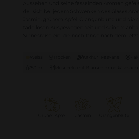
Aussehen und seine fesselnden Aromen gefeiert
der sich bei jedem Schwenken des Glases Arom
Jasmin, grünem Apfel, Orangenblüte und die sub
tadellosen Ausgewogenheit und seinem anhalt
Sinnesreise ein, die noch lange nach dem letzt
Weiss
Trocken
Kakhuri Mtsvane
Kak
750 ml
Muscheln mit Blauschimmelkäsesauce
Grüner Apfel
Jasmin
Orangenblüte