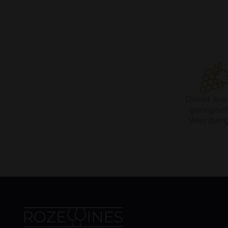
Direkt aus
georgisc
Weinberg