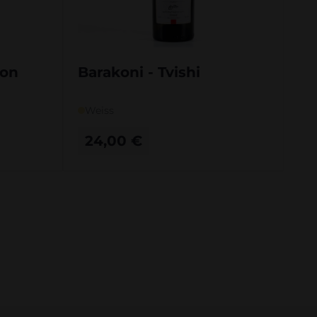
non
Barakoni - Tvishi
Weiss
24,00
€