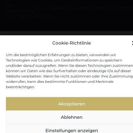
Par
Nutzungsbedingungen
Datenschutzricht
uzņēmumu
© ROZEWINES 2024
Cookie-Richtlinie
Um die bestmöglichen Erfahrungen zu bieten, verwenden wir
Technologien wie Cookies, um Geräteinformationen zu speichern
und/oder darauf zuzugreifen. Wenn Sie diesen Technologien zustimmen
können wir Daten wie das Surfverhalten oder eindeutige IDs auf dieser
Website verarbeiten. Wenn Sie nicht zustimmen oder Ihre Zustimmung
widerrufen, kann dies bestimmte Funktionen und Merkmale
beeinträchtigen.
Akzeptieren
Ablehnen
Einstellungen anzeigen