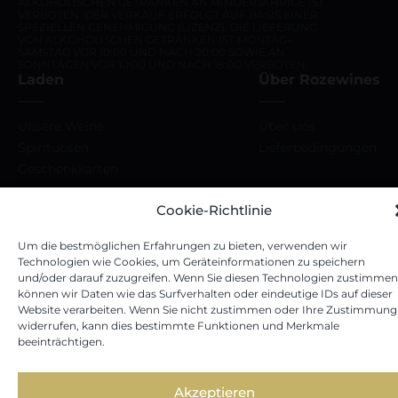
ALKOHOLISCHEN GETRÄNKEN AN MINDERJÄHRIGE IST
VERBOTEN. DER VERKAUF ERFOLGT AUF BASIS EINER
SPEZIELLEN GENEHMIGUNG (LIZENZ). DIE LIEFERUNG
VON ALKOHOLISCHEN GETRÄNKEN IST MONTAG–
SAMSTAG VOR 10:00 UND NACH 20:00 SOWIE AN
SONNTAGEN VOR 10:00 UND NACH 18:00 VERBOTEN.
Laden
Über Rozewines
Unsere Weine
Über uns
Spirituosen
Lieferbedingungen
Geschenkkarten
Cookie-Richtlinie
Um die bestmöglichen Erfahrungen zu bieten, verwenden wir
Par
Technologien wie Cookies, um Geräteinformationen zu speichern
Nutzungsbedingungen
Datenschutzricht
uzņēmumu
und/oder darauf zuzugreifen. Wenn Sie diesen Technologien zustimmen
© ROZEWINES 2024
können wir Daten wie das Surfverhalten oder eindeutige IDs auf dieser
Website verarbeiten. Wenn Sie nicht zustimmen oder Ihre Zustimmung
widerrufen, kann dies bestimmte Funktionen und Merkmale
beeinträchtigen.
Akzeptieren