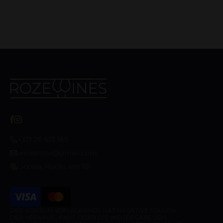
+371 26 613 165
winesroze@gmail.com
Liepaja, Kuršu iela 10
DER KONSUM VON ALKOHOL HAT NEGATIVE FOLGEN.
DER VERKAUF, KAUF ODER DIE WEITERGABE VON