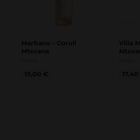
Marbano - Goruli
Villa 
Mtsvane
Mtsva
Weiss
Weiss
19,00
€
17,4