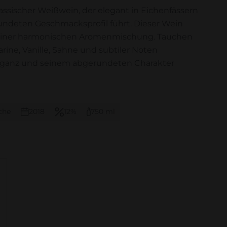
klassischer Weißwein, der elegant in Eichenfässern
rundeten Geschmacksprofil führt. Dieser Wein
einer harmonischen Aromenmischung. Tauchen
arine, Vanille, Sahne und subtiler Noten
 Eleganz und seinem abgerundeten Charakter
che
2018
12%
750 ml