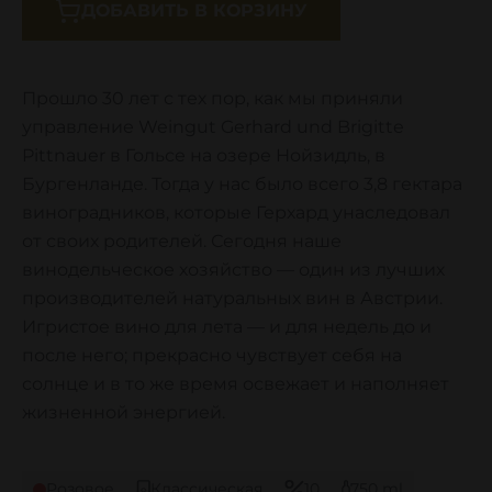
ДОБАВИТЬ В КОРЗИНУ
Прошло 30 лет с тех пор, как мы приняли
управление Weingut Gerhard und Brigitte
Pittnauer в Гольсе на озере Нойзидль, в
Бургенланде. Тогда у нас было всего 3,8 гектара
виноградников, которые Герхард унаследовал
от своих родителей. Сегодня наше
винодельческое хозяйство — один из лучших
производителей натуральных вин в Австрии.
Игристое вино для лета — и для недель до и
после него; прекрасно чувствует себя на
солнце и в то же время освежает и наполняет
жизненной энергией.
Розовое
Классическая
10
750 ml