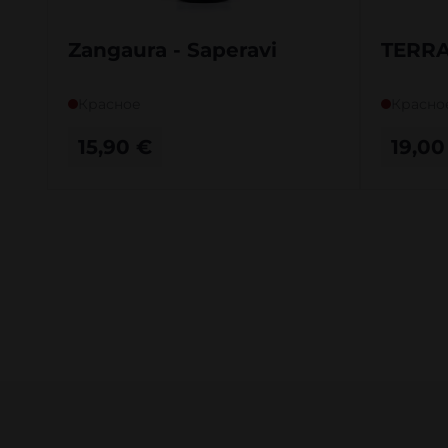
Zangaura - Saperavi
TERRA
Красное
Красно
15,90
€
19,0