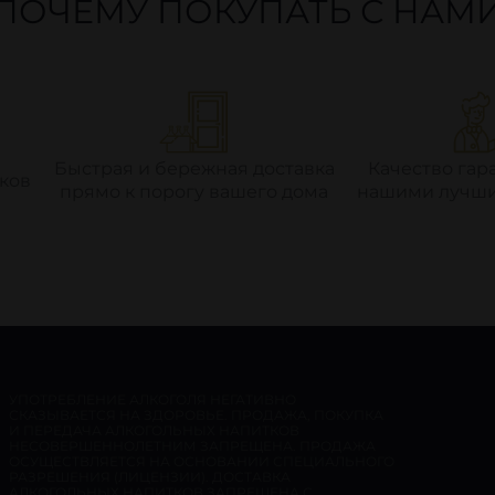
ПОЧЕМУ ПОКУПАТЬ С НАМ
Быстрая и бережная доставка
Качество гар
ков
прямо к порогу вашего дома
нашими лучши
УПОТРЕБЛЕНИЕ АЛКОГОЛЯ НЕГАТИВНО
СКАЗЫВАЕТСЯ НА ЗДОРОВЬЕ. ПРОДАЖА, ПОКУПКА
И ПЕРЕДАЧА АЛКОГОЛЬНЫХ НАПИТКОВ
НЕСОВЕРШЕННОЛЕТНИМ ЗАПРЕЩЕНА. ПРОДАЖА
ОСУЩЕСТВЛЯЕТСЯ НА ОСНОВАНИИ СПЕЦИАЛЬНОГО
РАЗРЕШЕНИЯ (ЛИЦЕНЗИИ). ДОСТАВКА
АЛКОГОЛЬНЫХ НАПИТКОВ ЗАПРЕЩЕНА С