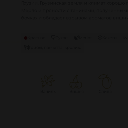
Грузии. Грузинская земля и климат хорошо 
Мерло и пряности с танинами, полученным
бочках и обладает взрывом ароматов вишни
Красное
Сухое
Merlot
Кахети
Kv
Грибы, панчетта, кролик.
Ваниль
Вишня
Слива