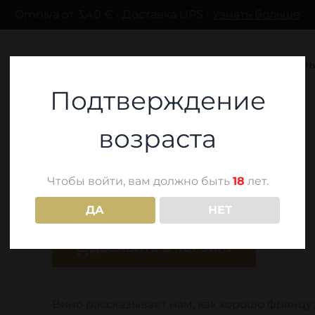
Omniva от 3,40 € • Доставка UPS •
Узнать больше
Вина
Спиртн
Подтверждение
возраста
Terra Kisi - Merlot
Чтобы войти, вам должно быть
18
лет.
18,30
€
ДА
НЕТ
ДОБАВИТЬ В КОРЗИНУ
Вино рассказывает нам, как хорошо францу