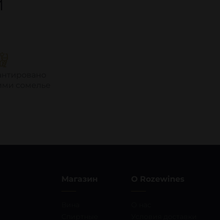
И
антировано
ми сомелье
Магазин
О Rozewines
Вина
О нас
Спиртные
Условия доставки