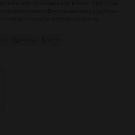
приняли его. Сочетание элегантной структуры
и методом квеври. Вино выдержано в дубовых
 и сливы с легкими дубовыми нотами.
evri
Kahetija
750 ml