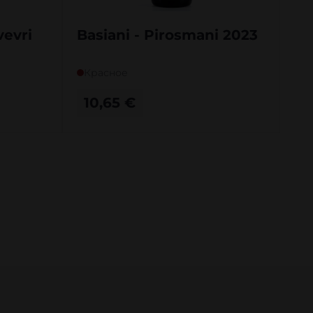
vevri
Basiani - Pirosmani 2023
Красное
10,65
€