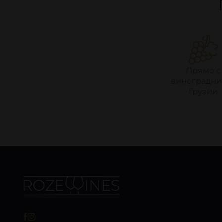
Прямо с
виноградни
Грузии