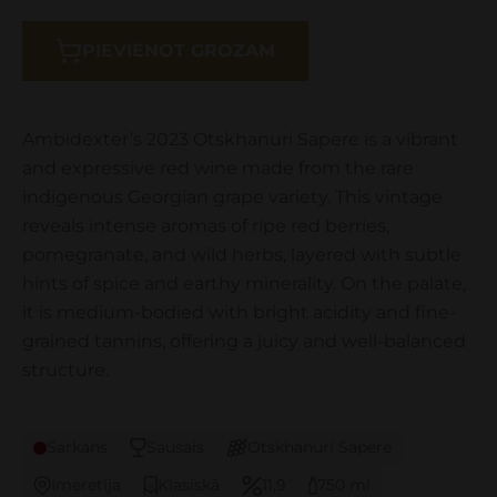
PIEVIENOT GROZAM
Ambidexter’s 2023 Otskhanuri Sapere is a vibrant
and expressive red wine made from the rare
indigenous Georgian grape variety. This vintage
reveals intense aromas of ripe red berries,
pomegranate, and wild herbs, layered with subtle
hints of spice and earthy minerality. On the palate,
it is medium-bodied with bright acidity and fine-
grained tannins, offering a juicy and well-balanced
structure.
Sarkans
Sausais
Otskhanuri Sapere
Imeretija
Klasiskā
11,9
750 ml