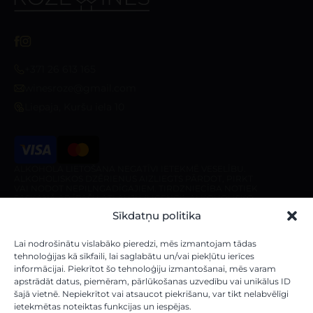
+371 26 613 165
winesroze@gmail.com
Liepaja, Kuršu iela 10
ALKOHOLA LIETOŠANA NEGATĪVI IETEKMĒ VESELĪBU.
ALKOHOLISKOS DZĒRIENUS AIZLIEGTS PĀRDOT, PIRKT
VAI NODOT NEPILNGADĪGAJIEM. TIRDZNIECĪBA NOTIEK
SASKAŅĀ AR ĪPAŠU ATĻAUJU (LICENCI). ALKOHOLISKO
DZĒRIENU PIEGĀDE IR AIZLIEGTA PIRMS 10:00 UN PĒC
Sīkdatņu politika
20:00 NO PIRMDIENAS LĪDZ SESTDIENAI, KĀ ARĪ
SVĒTDIENĀ PIRMS 10:00 UN PĒC 18:00.
Veikals
Par veikalu
Lai nodrošinātu vislabāko pieredzi, mēs izmantojam tādas
tehnoloģijas kā sīkfaili, lai saglabātu un/vai piekļūtu ierīces
informācijai. Piekrītot šo tehnoloģiju izmantošanai, mēs varam
Mūsu vīni
Par mums
apstrādāt datus, piemēram, pārlūkošanas uzvedību vai unikālus ID
Stiprie Dzērieni
Piegādes noteikumi
šajā vietnē. Nepiekrītot vai atsaucot piekrišanu, var tikt nelabvēlīgi
ietekmētas noteiktas funkcijas un iespējas.
Dāvanu kartes