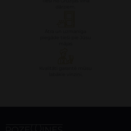
Tieši no Gruzijas vīna
dārziem.
Ātra un uzmanīga
piegāde tieši pie Jūsu
mājas
Kvalitāti garantē mūsu
labākie vīnziņi.