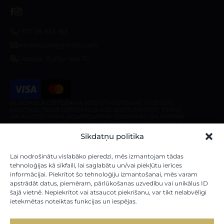
+371 26 613 165
winesroze@gmail.com
Liepaja, Kuršu iela 10
ALKOHOLA LIETOŠANA NEGATĪVI IETEKMĒ VESELĪBU.
ALKOHOLISKOS DZĒRIENUS AIZLIEGTS PĀRDOT, PIRKT
VAI NODOT NEPILNGADĪGAJIEM. TIRDZNIECĪBA NOTIEK
SASKAŅĀ AR ĪPAŠU ATĻAUJU (LICENCI). ALKOHOLISKO
DZĒRIENU PIEGĀDE IR AIZLIEGTA PIRMS 10:00 UN PĒC
Sīkdatņu politika
20:00 NO PIRMDIENAS LĪDZ SESTDIENAI, KĀ ARĪ
SVĒTDIENĀ PIRMS 10:00 UN PĒC 18:00.
Veikals
Par veikalu
Lai nodrošinātu vislabāko pieredzi, mēs izmantojam tādas
tehnoloģijas kā sīkfaili, lai saglabātu un/vai piekļūtu ierīces
informācijai. Piekrītot šo tehnoloģiju izmantošanai, mēs varam
Mūsu vīni
Par mums
apstrādāt datus, piemēram, pārlūkošanas uzvedību vai unikālus ID
Stiprie Dzērieni
Piegādes noteikumi
šajā vietnē. Nepiekrītot vai atsaucot piekrišanu, var tikt nelabvēlīgi
ietekmētas noteiktas funkcijas un iespējas.
Dāvanu kartes