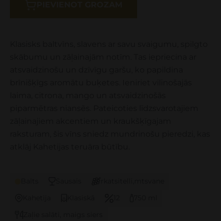
PIEVIENOT GROZAM
Klasisks baltvīns, slavens ar savu svaigumu, spilgto
skābumu un zāļainajām notīm. Tas iepriecina ar
atsvaidzinošu un dzīvīgu garšu, ko papildina
brīnišķīgs aromātu buķetes. Ieniriet vilinošajās
laima, citrona, mango un atsvaidzinošās
piparmētras niansēs. Pateicoties līdzsvarotajiem
zāļainajiem akcentiem un kraukšķīgajam
raksturam, šis vīns sniedz mundrinošu pieredzi, kas
atklāj Kahetijas teruāra būtību.
Balts
Sausais
rkatsitelli,mtsvane
Kahetija
Klasiskā
12
750 ml
Zaļie salāti, maigs siers