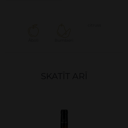
citruss
Āboli
Bumbieri
SKATĪT ARĪ