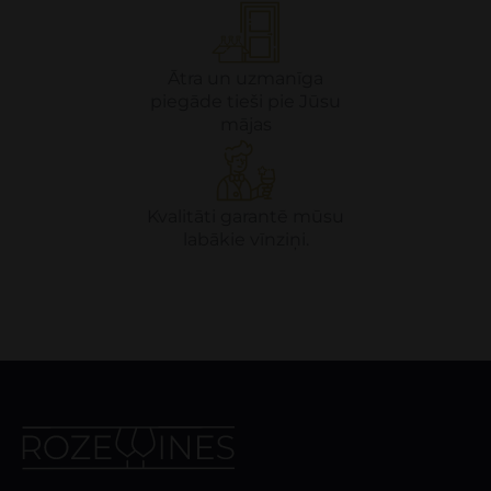
Ātra un uzmanīga
piegāde tieši pie Jūsu
mājas
Kvalitāti garantē mūsu
labākie vīnziņi.