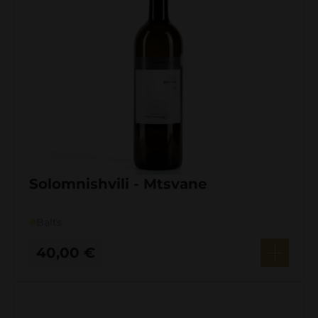
Solomnishvili - Mtsvane
Balts
40,00
€