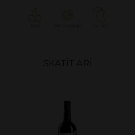
Ķirši
Melnie pipari
Plūmes
SKATĪT ARĪ