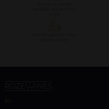
Ātra un uzmanīga
piegāde tieši pie Jūsu
mājas
Kvalitāti garantē mūsu
labākie vīnziņi.