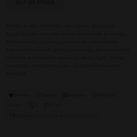
OUT OF STOCK
Radīts ar lielu mīlestību un rūpēm. Šis izcilais
augstākā labuma vīns iepriecina maņas ar maigu
sarkano ķiršu, plūmju un minerālu aromātiem.
Katrs malks sniedz garšu harmoniju, demonstrējot
unikālas audzēšanas teritorijai raksturīgas garšas
un rūpīgu meistarību, kas ir šī izsmalcinātā vīna
pamatā.
Sarkans
Sausais
Saperavi
Kahetija
Kvevri
12
750 ml
Cūkgaļas karbonāde, aromātiskie sieri