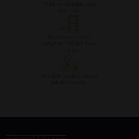
Tieši no Gruzijas vīna
dārziem.
Ātra un uzmanīga
piegāde tieši pie Jūsu
mājas
Kvalitāti garantē mūsu
labākie vīnziņi.