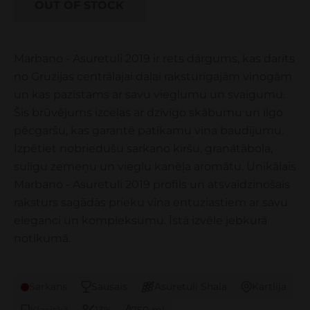
OUT OF STOCK
Marbano - Asuretuli 2019 ir rets dārgums, kas darīts
no Gruzijas centrālajai daļai raksturīgajām vīnogām
un kas pazīstams ar savu vieglumu un svaigumu.
Šis brūvējums izceļas ar dzīvīgo skābumu un ilgo
pēcgaršu, kas garantē patīkamu vīna baudījumu.
Izpētiet nobriedušu sarkano ķiršu, granātābola,
sulīgu zemeņu un vieglu kanēļa aromātu. Unikālais
Marbano - Asuretuli 2019 profils un atsvaidzinošais
raksturs sagādās prieku vīna entuziastiem ar savu
eleganci un kompleksumu. Īstā izvēle jebkurā
notikumā.
Sarkans
Sausais
Asuretuli Shala
Kartlija