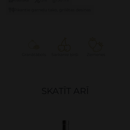
Klasiskā
13%
750 ml
Pikantie garneļu tako, grilētas desiņas
Granātābols
Sarkanie ķirši
Zemenes
SKATĪT ARĪ