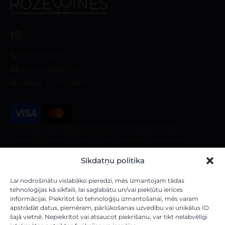
+371 26 613 165
winesroze@gmail.com
Liepaja, Kuršu iela 10
ALKOHOLA LIETOŠANA NEGATĪVI IETEKMĒ VESELĪBU.
ALKOHOLISKOS DZĒRIENUS AIZLIEGTS PĀRDOT, PIRKT
VAI NODOT NEPILNGADĪGAJIEM. TIRDZNIECĪBA NOTIEK
SASKAŅĀ AR ĪPAŠU ATĻAUJU (LICENCI). ALKOHOLISKO
DZĒRIENU PIEGĀDE IR AIZLIEGTA PIRMS 10:00 UN PĒC
Sīkdatņu politika
20:00 NO PIRMDIENAS LĪDZ SESTDIENAI, KĀ ARĪ
SVĒTDIENĀ PIRMS 10:00 UN PĒC 18:00.
Veikals
Par veikalu
Lai nodrošinātu vislabāko pieredzi, mēs izmantojam tādas
tehnoloģijas kā sīkfaili, lai saglabātu un/vai piekļūtu ierīces
informācijai. Piekrītot šo tehnoloģiju izmantošanai, mēs varam
Mūsu vīni
Par mums
apstrādāt datus, piemēram, pārlūkošanas uzvedību vai unikālus ID
Stiprie Dzērieni
Piegādes noteikumi
šajā vietnē. Nepiekrītot vai atsaucot piekrišanu, var tikt nelabvēlīgi