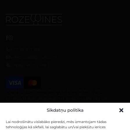
+371 26 613 165
winesroze@gmail.com
Liepaja, Kuršu iela 10
ALKOHOLA LIETOŠANA NEGATĪVI IETEKMĒ VESELĪBU.
ALKOHOLISKOS DZĒRIENUS AIZLIEGTS PĀRDOT, PIRKT
VAI NODOT NEPILNGADĪGAJIEM. TIRDZNIECĪBA NOTIEK
SASKAŅĀ AR ĪPAŠU ATĻAUJU (LICENCI). ALKOHOLISKO
DZĒRIENU PIEGĀDE IR AIZLIEGTA PIRMS 10:00 UN PĒC
Sīkdatņu politika
20:00 NO PIRMDIENAS LĪDZ SESTDIENAI, KĀ ARĪ
SVĒTDIENĀ PIRMS 10:00 UN PĒC 18:00.
Veikals
Par veikalu
Lai nodrošinātu vislabāko pieredzi, mēs izmantojam tādas
tehnoloģijas kā sīkfaili, lai saglabātu un/vai piekļūtu ierīces