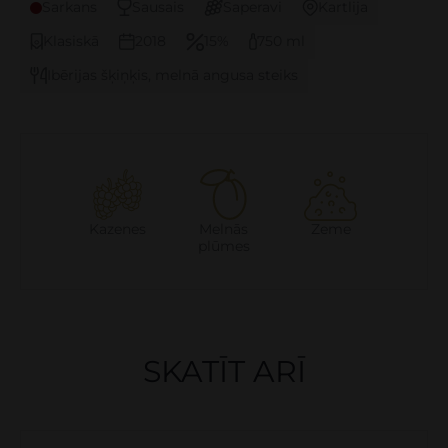
Sarkans
Sausais
Saperavi
Kartlija
Klasiskā
2018
15%
750 ml
Ibērijas šķiņķis, melnā angusa steiks
Kazenes
Melnās
Zeme
plūmes
SKATĪT ARĪ