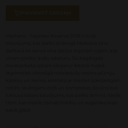
PIEVIENOT GROZAM
Marbano - Saperavi Reserve 2018 ir izcils
brūvējums, kas darīts zināmajā Marbano vīna
darītavā no senos vīna dārzos iegūtām ogām, kas
vīnam piešķir īpašu raksturu. Šis bagātīgais
meistardarbs izstaro eleganci ikkatrā malkā.
Iegrimstiet vilinošajā nobriedušu melno plūmju,
kazeņu un zemes aromātā ar mazliet šokolādīgām
notīm. Ievērojami dziļš un komplekss, šis vīns būs
luksusa klases baudījums, kas paliks atmiņā. Ideāls
tiem, kas meklē izsmalcinātību un augstāko klasi
katrā glāzē.