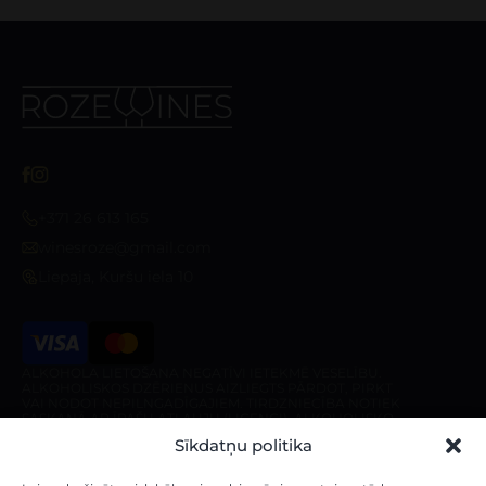
+371 26 613 165
winesroze@gmail.com
Liepaja, Kuršu iela 10
ALKOHOLA LIETOŠANA NEGATĪVI IETEKMĒ VESELĪBU.
ALKOHOLISKOS DZĒRIENUS AIZLIEGTS PĀRDOT, PIRKT
VAI NODOT NEPILNGADĪGAJIEM. TIRDZNIECĪBA NOTIEK
SASKAŅĀ AR ĪPAŠU ATĻAUJU (LICENCI). ALKOHOLISKO
DZĒRIENU PIEGĀDE IR AIZLIEGTA PIRMS 10:00 UN PĒC
Sīkdatņu politika
20:00 NO PIRMDIENAS LĪDZ SESTDIENAI, KĀ ARĪ
SVĒTDIENĀ PIRMS 10:00 UN PĒC 18:00.
Veikals
Par veikalu