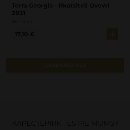
Terra Georgia - Rkatsiteli Qvevri
2021
Dzintara
17,10
€
IEGĀDĀJIES VISU
KĀPĒC IEPIRKTIES PIE MUMS?