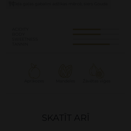
Teļa gaļas gabaliņi adžikas mērcē, siers Gouda
ACIDITY
BODY
SWEETNESS
TANNIN
Aprikozes
Mandeles
Žāvētas vīģes
SKATĪT ARĪ