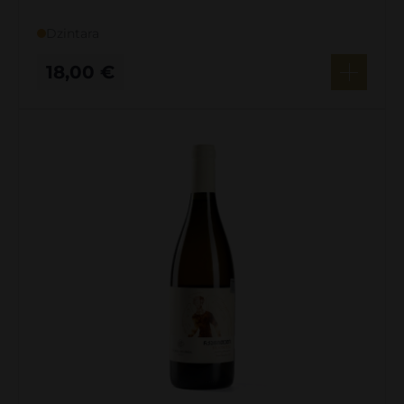
Dzintara
18,00
€