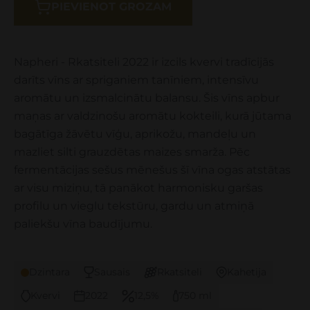
PIEVIENOT GROZAM
Napheri - Rkatsiteli 2022 ir izcils kvervi tradīcijās
darīts vīns ar spriganiem tanīniem, intensīvu
aromātu un izsmalcinātu balansu. Šis vīns apbur
maņas ar valdzinošu aromātu kokteili, kurā jūtama
bagātīga žāvētu vīģu, aprikožu, mandeļu un
mazliet silti grauzdētas maizes smarža. Pēc
fermentācijas sešus mēnešus šī vīna ogas atstātas
ar visu miziņu, tā panākot harmonisku garšas
profilu un vieglu tekstūru, gardu un atmiņā
paliekšu vīna baudījumu.
Dzintara
Sausais
Rkatsiteli
Kahetija
Kvervi
2022
12,5%
750 ml