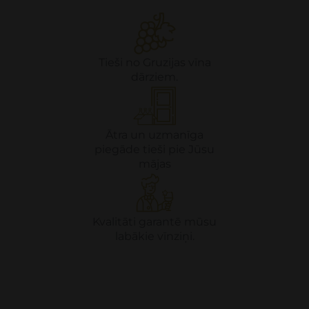
Tieši no Gruzijas vīna
dārziem.
Ātra un uzmanīga
piegāde tieši pie Jūsu
mājas
Kvalitāti garantē mūsu
labākie vīnziņi.