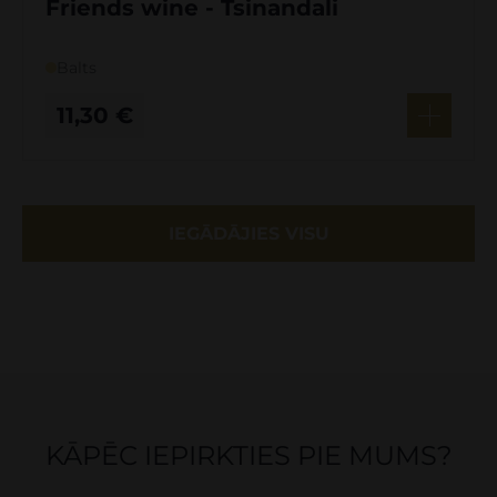
Friends wine - Tsinandali
Balts
11,30
€
IEGĀDĀJIES VISU
KĀPĒC IEPIRKTIES PIE MUMS?