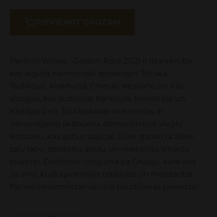
PIEVIENOT GROZAM
Pavilion Wines - Golden Rate 2021 ir īsta vērtība,
kas iegūta harmoniski apvienojot Tsitska,
Tsolikouri, Krakhuna, Chinuri, Mtsvane un Kisi
vīnogas, kas audzētas Kahetijas, Imeretijas un
Kartlijas sirdī. Šis klasiskais vīns izceļas ar
nevainojamu skābumu, demonstrējot vieglu
līdzsvaru, kas apbur sajūtas. Esiet gatavi tā zāles,
zaļu lapu, dzeltenu ābolu un nektarīnu smaržu
buķetei. Dodieties ceļojumā pa Gruziju, kurā ved
šis vīns, kurā apvienojas tradīcijas un meistarība.
Patiesi neaizmirstamai vīna baudīšanas pieredzei.