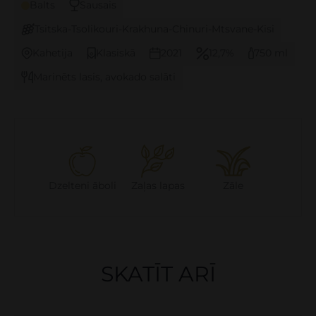
Balts
Sausais
Tsitska-Tsolikouri-Krakhuna-Chinuri-Mtsvane-Kisi
Kahetija
Klasiskā
2021
12,7%
750 ml
Marinēts lasis, avokado salāti
Dzelteni āboli
Zaļas lapas
Zāle
SKATĪT ARĪ