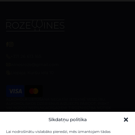
+371 26 613 165
winesroze@gmail.com
Liepaja, Kuršu iela 10
ALKOHOLA LIETOŠANA NEGATĪVI IETEKMĒ VESELĪBU.
ALKOHOLISKOS DZĒRIENUS AIZLIEGTS PĀRDOT, PIRKT
VAI NODOT NEPILNGADĪGAJIEM. TIRDZNIECĪBA NOTIEK
SASKAŅĀ AR ĪPAŠU ATĻAUJU (LICENCI). ALKOHOLISKO
DZĒRIENU PIEGĀDE IR AIZLIEGTA PIRMS 10:00 UN PĒC
Sīkdatņu politika
20:00 NO PIRMDIENAS LĪDZ SESTDIENAI, KĀ ARĪ
SVĒTDIENĀ PIRMS 10:00 UN PĒC 18:00.
Veikals
Par veikalu
Lai nodrošinātu vislabāko pieredzi, mēs izmantojam tādas