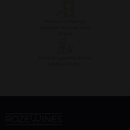
Ātra un uzmanīga
piegāde tieši pie Jūsu
mājas
Kvalitāti garantē mūsu
labākie vīnziņi.