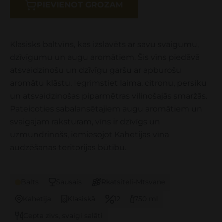
PIEVIENOT GROZAM
Klasisks baltvīns, kas izslavēts ar savu svaigumu,
dzīvīgumu un augu aromātiem. Šis vīns piedāvā
atsvaidzinošu un dzīvīgu garšu ar apburošu
aromātu klāstu. Iegrimstiet laima, citronu, persiku
un atsvaidzinošas piparmētras vilinošajās smaržās.
Pateicoties sabalansētajiem augu aromātiem un
svaigajam raksturam, vīns ir dzīvīgs un
uzmundrinošs, iemiesojot Kahetijas vīna
audzēšanas teritorijas būtību.
Balts
Sausais
Rkatsiteli-Mtsvane
Kahetija
Klasiskā
12
750 ml
Cepta zivs, svaigi salāti