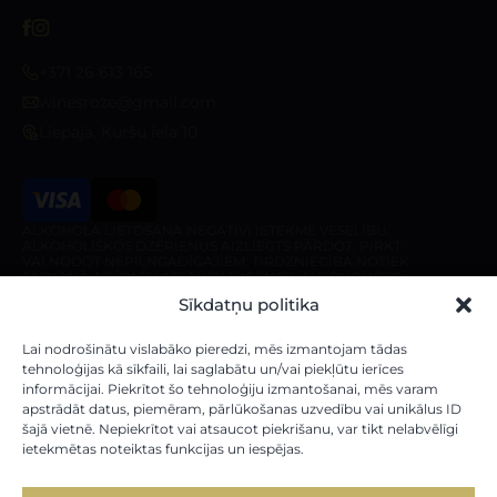
+371 26 613 165
winesroze@gmail.com
Liepaja, Kuršu iela 10
ALKOHOLA LIETOŠANA NEGATĪVI IETEKMĒ VESELĪBU.
ALKOHOLISKOS DZĒRIENUS AIZLIEGTS PĀRDOT, PIRKT
VAI NODOT NEPILNGADĪGAJIEM. TIRDZNIECĪBA NOTIEK
SASKAŅĀ AR ĪPAŠU ATĻAUJU (LICENCI). ALKOHOLISKO
DZĒRIENU PIEGĀDE IR AIZLIEGTA PIRMS 10:00 UN PĒC
Sīkdatņu politika
20:00 NO PIRMDIENAS LĪDZ SESTDIENAI, KĀ ARĪ
SVĒTDIENĀ PIRMS 10:00 UN PĒC 18:00.
Veikals
Par veikalu
Lai nodrošinātu vislabāko pieredzi, mēs izmantojam tādas
tehnoloģijas kā sīkfaili, lai saglabātu un/vai piekļūtu ierīces
informācijai. Piekrītot šo tehnoloģiju izmantošanai, mēs varam
Mūsu vīni
Par mums
apstrādāt datus, piemēram, pārlūkošanas uzvedību vai unikālus ID
Stiprie Dzērieni
Piegādes noteikumi
šajā vietnē. Nepiekrītot vai atsaucot piekrišanu, var tikt nelabvēlīgi
ietekmētas noteiktas funkcijas un iespējas.
Dāvanu kartes