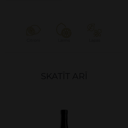
Citroni
Laims
Lapas
SKATĪT ARĪ