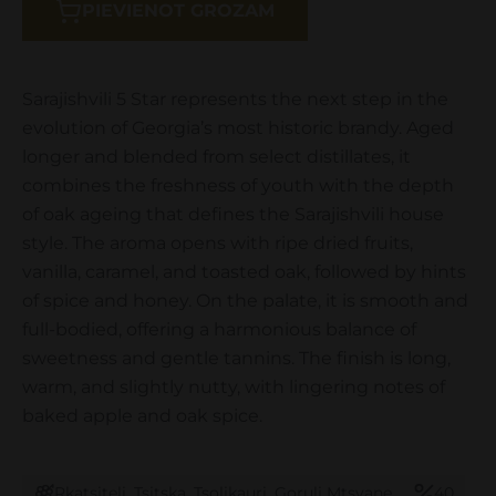
PIEVIENOT GROZAM
Sarajishvili 5 Star represents the next step in the
evolution of Georgia’s most historic brandy. Aged
longer and blended from select distillates, it
combines the freshness of youth with the depth
of oak ageing that defines the Sarajishvili house
style. The aroma opens with ripe dried fruits,
vanilla, caramel, and toasted oak, followed by hints
of spice and honey. On the palate, it is smooth and
full-bodied, offering a harmonious balance of
sweetness and gentle tannins. The finish is long,
warm, and slightly nutty, with lingering notes of
baked apple and oak spice.
Rkatsiteli, Tsitska, Tsolikauri, Goruli Mtsvane
40