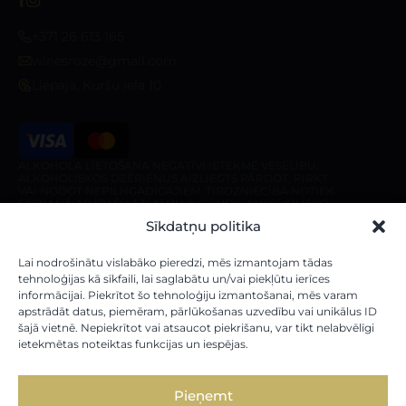
+371 26 613 165
winesroze@gmail.com
Liepaja, Kuršu iela 10
ALKOHOLA LIETOŠANA NEGATĪVI IETEKMĒ VESELĪBU.
ALKOHOLISKOS DZĒRIENUS AIZLIEGTS PĀRDOT, PIRKT
VAI NODOT NEPILNGADĪGAJIEM. TIRDZNIECĪBA NOTIEK
SASKAŅĀ AR ĪPAŠU ATĻAUJU (LICENCI). ALKOHOLISKO
DZĒRIENU PIEGĀDE IR AIZLIEGTA PIRMS 10:00 UN PĒC
Sīkdatņu politika
20:00 NO PIRMDIENAS LĪDZ SESTDIENAI, KĀ ARĪ
SVĒTDIENĀ PIRMS 10:00 UN PĒC 18:00.
Veikals
Par veikalu
Lai nodrošinātu vislabāko pieredzi, mēs izmantojam tādas
tehnoloģijas kā sīkfaili, lai saglabātu un/vai piekļūtu ierīces
informācijai. Piekrītot šo tehnoloģiju izmantošanai, mēs varam
Mūsu vīni
Par mums
apstrādāt datus, piemēram, pārlūkošanas uzvedību vai unikālus ID
Stiprie Dzērieni
Piegādes noteikumi
šajā vietnē. Nepiekrītot vai atsaucot piekrišanu, var tikt nelabvēlīgi
ietekmētas noteiktas funkcijas un iespējas.
Dāvanu kartes
Pieņemt