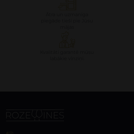
Ātra un uzmanīga
piegāde tieši pie Jūsu
mājas
Kvalitāti garantē mūsu
labākie vīnziņi.