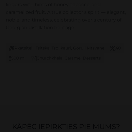
lingers with hints of honey, tobacco, and
caramelized fruit. A true collector’s spirit — elegant,
noble, and timeless, celebrating over a century of
Georgian distillation heritage.
Rkatsiteli, Tsitska, Tsolikauri, Goruli Mtsvane
40
500 ml
Churchkhela, Caramel Desserts
KĀPĒC IEPIRKTIES PIE MUMS?