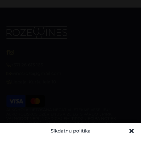
+371 26 613 165
winesroze@gmail.com
Liepaja, Kuršu iela 10
ALKOHOLA LIETOŠANA NEGATĪVI IETEKMĒ VESELĪBU.
ALKOHOLISKOS DZĒRIENUS AIZLIEGTS PĀRDOT, PIRKT
VAI NODOT NEPILNGADĪGAJIEM. TIRDZNIECĪBA NOTIEK
SASKAŅĀ AR ĪPAŠU ATĻAUJU (LICENCI). ALKOHOLISKO
DZĒRIENU PIEGĀDE IR AIZLIEGTA PIRMS 10:00 UN PĒC
Sīkdatņu politika
20:00 NO PIRMDIENAS LĪDZ SESTDIENAI, KĀ ARĪ
SVĒTDIENĀ PIRMS 10:00 UN PĒC 18:00.