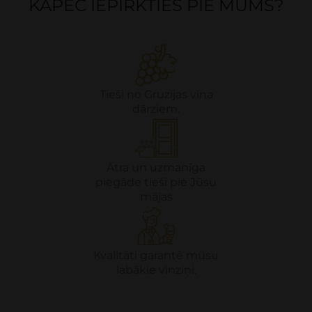
KĀPĒC IEPIRKTIES PIE MUMS?
Tieši no Gruzijas vīna
dārziem.
Ātra un uzmanīga
piegāde tieši pie Jūsu
mājas
Kvalitāti garantē mūsu
labākie vīnziņi.