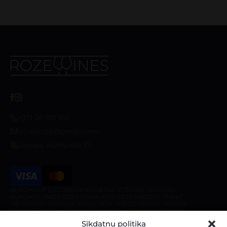
+371 26 613 165
winesroze@gmail.com
Liepaja, Kuršu iela 10
ALKOHOLA LIETOŠANA NEGATĪVI IETEKMĒ VESELĪBU.
ALKOHOLISKOS DZĒRIENUS AIZLIEGTS PĀRDOT, PIRKT
VAI NODOT NEPILNGADĪGAJIEM. TIRDZNIECĪBA NOTIEK
SASKAŅĀ AR ĪPAŠU ATĻAUJU (LICENCI). ALKOHOLISKO
DZĒRIENU PIEGĀDE IR AIZLIEGTA PIRMS 10:00 UN PĒC
Sīkdatņu politika
20:00 NO PIRMDIENAS LĪDZ SESTDIENAI, KĀ ARĪ