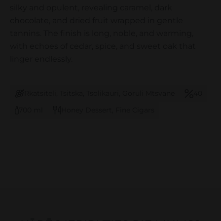
silky and opulent, revealing caramel, dark
chocolate, and dried fruit wrapped in gentle
tannins. The finish is long, noble, and warming,
with echoes of cedar, spice, and sweet oak that
linger endlessly.
Rkatsiteli, Tsitska, Tsolikauri, Goruli Mtsvane
40
700 ml
Honey Dessert, Fine Cigars