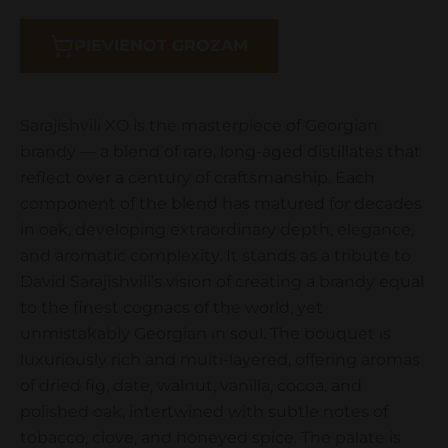
PIEVIENOT GROZAM
Sarajishvili XO is the masterpiece of Georgian
brandy — a blend of rare, long-aged distillates that
reflect over a century of craftsmanship. Each
component of the blend has matured for decades
in oak, developing extraordinary depth, elegance,
and aromatic complexity. It stands as a tribute to
David Sarajishvili’s vision of creating a brandy equal
to the finest cognacs of the world, yet
unmistakably Georgian in soul. The bouquet is
luxuriously rich and multi-layered, offering aromas
of dried fig, date, walnut, vanilla, cocoa, and
polished oak, intertwined with subtle notes of
tobacco, clove, and honeyed spice. The palate is