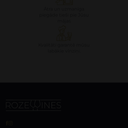
Ātra un uzmanīga
piegāde tieši pie Jūsu
mājas
Kvalitāti garantē mūsu
labākie vīnziņi.