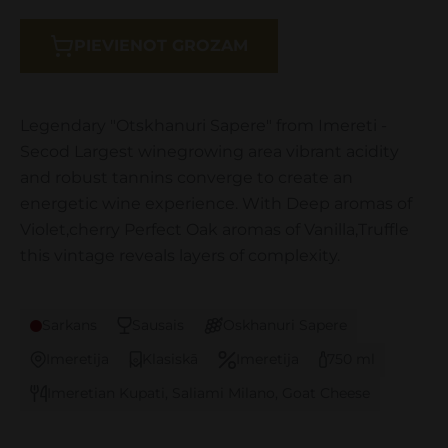
PIEVIENOT GROZAM
Legendary "Otskhanuri Sapere" from Imereti -
Secod Largest winegrowing area vibrant acidity
and robust tannins converge to create an
energetic wine experience. With Deep aromas of
Violet,cherry Perfect Oak aromas of Vanilla,Truffle
this vintage reveals layers of complexity.
Sarkans
Sausais
Oskhanuri Sapere
Imeretija
Klasiskā
Imeretija
750 ml
Imeretian Kupati, Saliami Milano, Goat Cheese