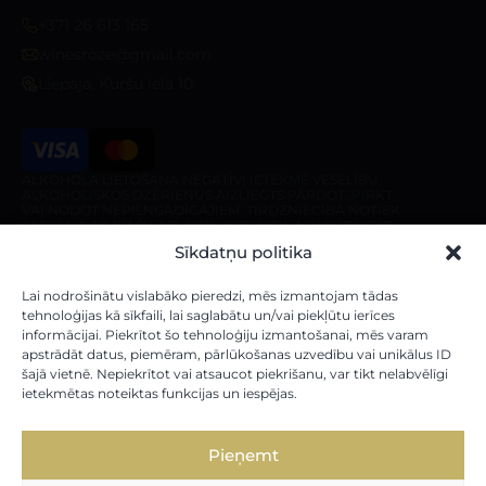
+371 26 613 165
winesroze@gmail.com
Liepaja, Kuršu iela 10
ALKOHOLA LIETOŠANA NEGATĪVI IETEKMĒ VESELĪBU.
ALKOHOLISKOS DZĒRIENUS AIZLIEGTS PĀRDOT, PIRKT
VAI NODOT NEPILNGADĪGAJIEM. TIRDZNIECĪBA NOTIEK
SASKAŅĀ AR ĪPAŠU ATĻAUJU (LICENCI). ALKOHOLISKO
DZĒRIENU PIEGĀDE IR AIZLIEGTA PIRMS 10:00 UN PĒC
Sīkdatņu politika
20:00 NO PIRMDIENAS LĪDZ SESTDIENAI, KĀ ARĪ
SVĒTDIENĀ PIRMS 10:00 UN PĒC 18:00.
Veikals
Par veikalu
Lai nodrošinātu vislabāko pieredzi, mēs izmantojam tādas
tehnoloģijas kā sīkfaili, lai saglabātu un/vai piekļūtu ierīces
informācijai. Piekrītot šo tehnoloģiju izmantošanai, mēs varam
Mūsu vīni
Par mums
apstrādāt datus, piemēram, pārlūkošanas uzvedību vai unikālus ID
Stiprie Dzērieni
Piegādes noteikumi
šajā vietnē. Nepiekrītot vai atsaucot piekrišanu, var tikt nelabvēlīgi
ietekmētas noteiktas funkcijas un iespējas.
Dāvanu kartes
Pieņemt