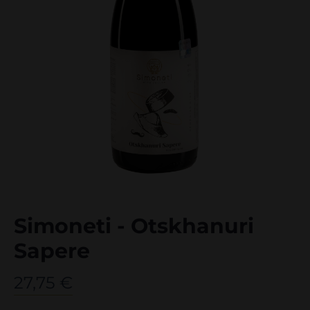
Simoneti - Otskhanuri
Sapere
27,75
€