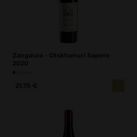
Zangaura - Otskhanuri Sapere
2020
Sarkans
21,75
€