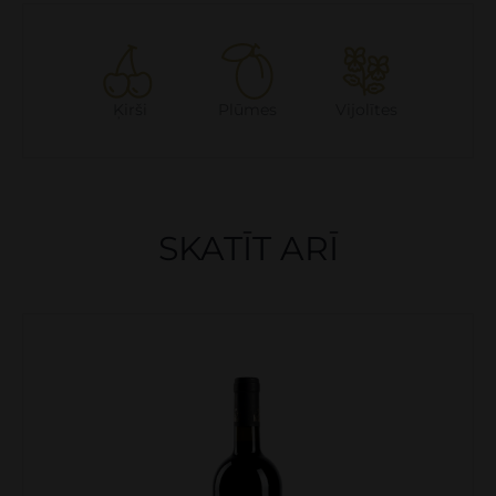
Ķirši
Plūmes
Vijolītes
SKATĪT ARĪ