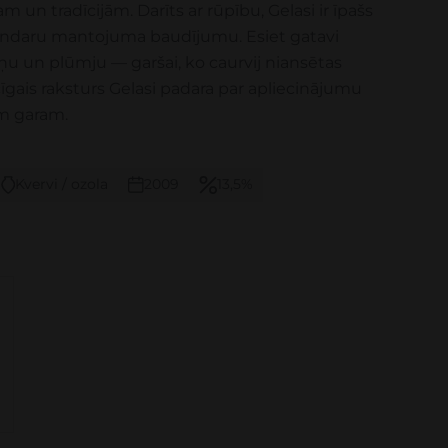
un tradīcijām. Darīts ar rūpību, Gelasi ir īpašs
 vīndaru mantojuma baudījumu. Esiet gatavi
ņu un plūmju — garšai, ko caurvij niansētas
gais raksturs Gelasi padara par apliecinājumu
am garam.
Kvervi / ozola
2009
13,5%