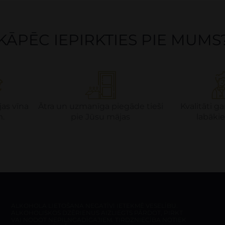
KĀPĒC IEPIRKTIES PIE MUMS
jas vīna
Ātra un uzmanīga piegāde tieši
Kvalitāti 
m.
pie Jūsu mājas
labākie
ALKOHOLA LIETOŠANA NEGATĪVI IETEKMĒ VESELĪBU.
ALKOHOLISKOS DZĒRIENUS AIZLIEGTS PĀRDOT, PIRKT
VAI NODOT NEPILNGADĪGAJIEM. TIRDZNIECĪBA NOTIEK