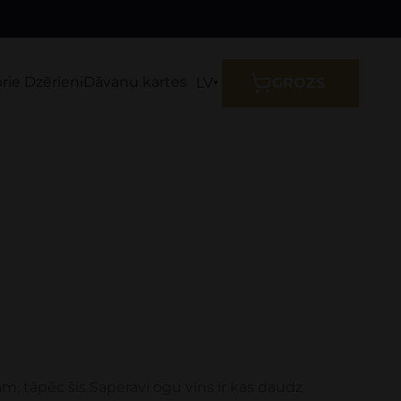
prie Dzērieni
Dāvanu kartes
LV
GROZS
m, tāpēc šis Saperavi ogu vīns ir kas daudz