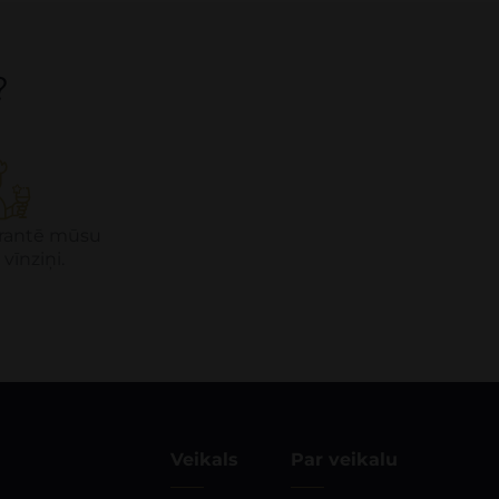
?
garantē mūsu
 vīnziņi.
Veikals
Par veikalu