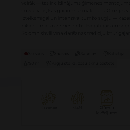
vairāk — tas ir cildinājums ģimenes mantojumam 
cuvée vīns, kas garantē izsmalcinātu Gruzijas
izteiksmīgai un intensīvai tumšo augļu — kaze
pikantuma un zemes notis. Bagātīgais un spēcī
Solomnishvili vīna darīšanas tradīciju izturīgaj
Sarkans
Sausais
Saperavi
Kahetija
750 ml
Vagjū steiks, zosu aknu pastēte
Kazenes
Mežš
Plūmju
ievārījums