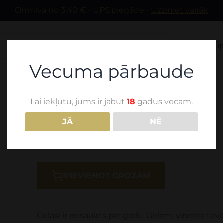
Omniva no 3,40 € • UPS piegāde •
Uzziniet vairāk
Mūsu vīni
Sti
Vecuma pārbaude
Lai iekļūtu, jums ir jābūt
18
gadus vecam.
Solomnishvili - GELASI
JĀ
NĒ
157,00
€
PIEVIENOT GROZAM
Gelasi ir nosaukts par godu Gelam, vīndara tēva