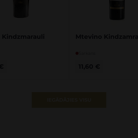
 Kindzmarauli
Mtevino Kindzamra
Sarkans
€
11,60
€
IEGĀDĀJIES VISU