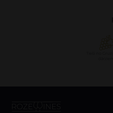
Tieši no Gruzi
dārzie