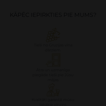
KĀPĒC IEPIRKTIES PIE MUMS?
Tieši no Gruzijas vīna
dārziem.
Ātra un uzmanīga
piegāde tieši pie Jūsu
mājas
Kvalitāti garantē mūsu
labākie vīnziņi.