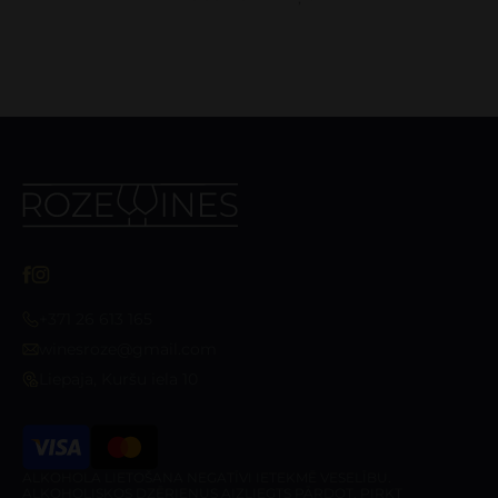
+371 26 613 165
winesroze@gmail.com
Liepaja, Kuršu iela 10
ALKOHOLA LIETOŠANA NEGATĪVI IETEKMĒ VESELĪBU.
ALKOHOLISKOS DZĒRIENUS AIZLIEGTS PĀRDOT, PIRKT