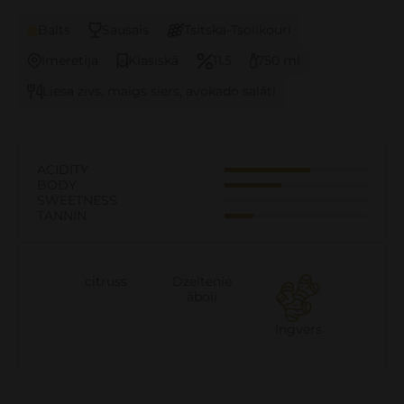
Balts
Sausais
Tsitska-Tsolikouri
Imeretija
Klasiskā
11.5
750 ml
Liesa zivs, maigs siers, avokado salāti
ACIDITY
BODY
SWEETNESS
TANNIN
citruss
Dzeltenie
āboli
Ingvers