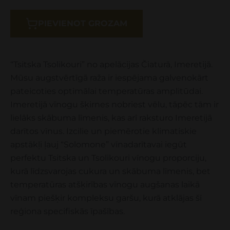
PIEVIENOT GROZAM
“Tsitska Tsolikouri” no apelācijas Čiaturā, Imeretijā.
Mūsu augstvērtīgā raža ir iespējama galvenokārt
pateicoties optimālai temperatūras amplitūdai.
Imeretijā vīnogu šķirnes nobriest vēlu, tāpēc tām ir
lielāks skābuma līmenis, kas arī raksturo Imeretijā
darītos vīnus. Izcilie un piemērotie klimatiskie
apstākļi ļauj “Solomone” vīnadarītavai iegūt
perfektu Tsitska un Tsolikouri vīnogu proporciju,
kurā līdzsvarojas cukura un skābuma līmenis, bet
temperatūras atšķirības vīnogu augšanas laikā
vīnam piešķir kompleksu garšu, kurā atklājas šī
reģiona specifiskās īpašības.