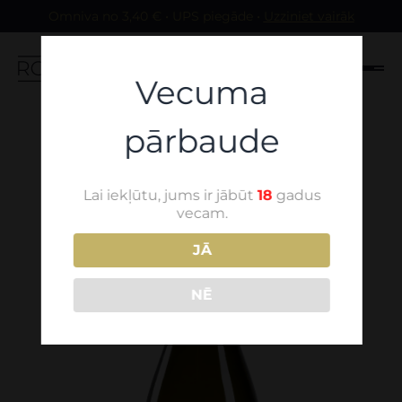
Omniva no 3,40 € • UPS piegāde •
Uzziniet vairāk
Vecuma
Skip to content
pārbaude
Lai iekļūtu, jums ir jābūt
18
gadus
vecam.
JĀ
NĒ