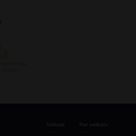
?
garantē mūsu
 vīnziņi.
Veikals
Par veikalu