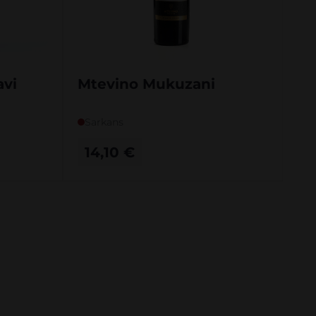
avi
Mtevino Mukuzani
Sarkans
14,10
€