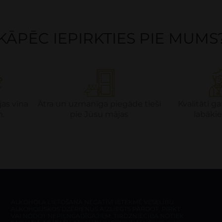
KĀPĒC IEPIRKTIES PIE MUMS
jas vīna
Ātra un uzmanīga piegāde tieši
Kvalitāti 
m.
pie Jūsu mājas
labākie
ALKOHOLA LIETOŠANA NEGATĪVI IETEKMĒ VESELĪBU.
ALKOHOLISKOS DZĒRIENUS AIZLIEGTS PĀRDOT, PIRKT
VAI NODOT NEPILNGADĪGAJIEM. TIRDZNIECĪBA NOTIEK