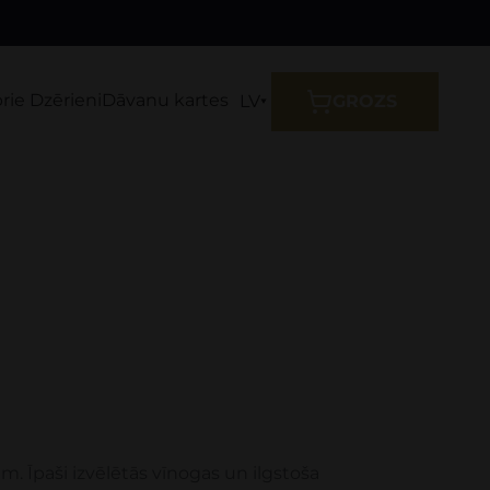
prie Dzērieni
Dāvanu kartes
LV
GROZS
m. Īpaši izvēlētās vīnogas un ilgstoša