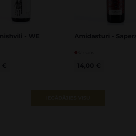
ishvili - WE
Amidasturi - Saper
Sarkans
0
€
14,00
€
IEGĀDĀJIES VISU