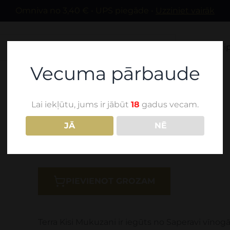
Omniva no 3,40 € • UPS piegāde •
Uzziniet vairāk
Mūsu vīni
Sti
Vecuma pārbaude
Lai iekļūtu, jums ir jābūt
18
gadus vecam.
TERRA KISI MUKUZANI
JĀ
NĒ
19,00
€
PIEVIENOT GROZAM
Terra Kisi Mukuzani ir iegūts no Saperavi vīnogā