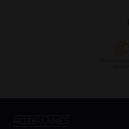
Tieši no Gruzi
dārzie