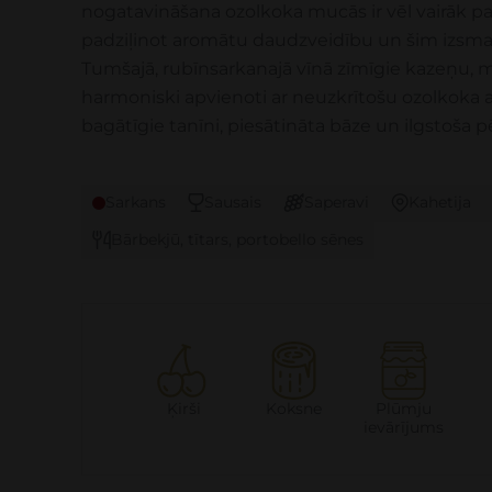
nogatavināšana ozolkoka mucās ir vēl vairāk pa
padziļinot aromātu daudzveidību un šim izsma
Tumšajā, rubīnsarkanajā vīnā zīmīgie kazeņu, 
harmoniski apvienoti ar neuzkrītošu ozolkoka 
bagātīgie tanīni, piesātināta bāze un ilgstoša p
Sarkans
Sausais
Saperavi
Kahetija
Bārbekjū, tītars, portobello sēnes
Ķirši
Koksne
Plūmju
ievārījums