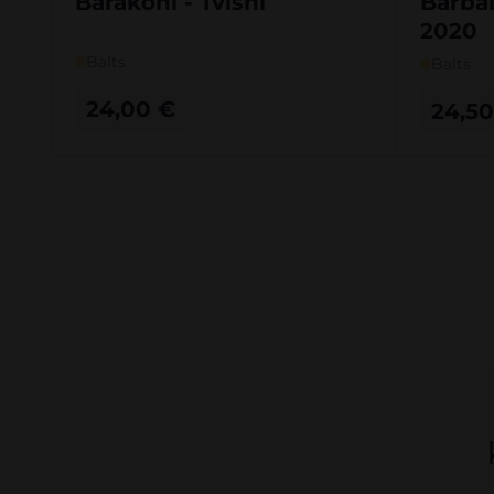
Barakoni - Tvishi
Barbal
2020
Balts
Balts
24,00
€
24,5