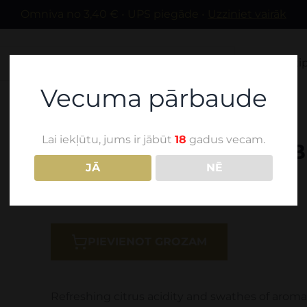
Omniva no 3,40 € • UPS piegāde •
Uzziniet vairāk
Mūsu vīni
Sti
Vecuma pārbaude
Lai iekļūtu, jums ir jābūt
18
gadus vecam.
Terra Kisi - Sauvignon 
JĀ
NĒ
19,00
€
PIEVIENOT GROZAM
Refreshing citrus acidity and swathes of aroma