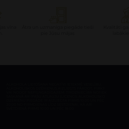
jas vīna
Ātra un uzmanīga piegāde tieši
Kvalitāti 
m.
pie Jūsu mājas
labākie
ALKOHOLA LIETOŠANA NEGATĪVI IETEKMĒ VESELĪBU.
ALKOHOLISKOS DZĒRIENUS AIZLIEGTS PĀRDOT, PIRKT
VAI NODOT NEPILNGADĪGAJIEM. TIRDZNIECĪBA NOTIEK
SASKAŅĀ AR ĪPAŠU ATĻAUJU (LICENCI). ALKOHOLISKO
DZĒRIENU PIEGĀDE IR AIZLIEGTA PIRMS 10:00 UN PĒC
20:00 NO PIRMDIENAS LĪDZ SESTDIENAI, KĀ ARĪ
SVĒTDIENĀ PIRMS 10:00 UN PĒC 18:00.