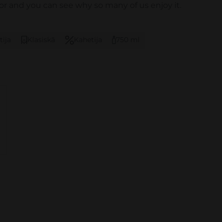
or and you can see why so many of us enjoy it.
tija
Klasiskā
Kahetija
750 ml