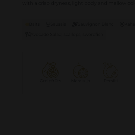
with a crisp dryness, light body and mellow col
Balts
Sausais
Sauvignon Blanc
Kahe
Avocado Salad, scallops, swordfish
Greipfrūts
Marakuja
Persiki