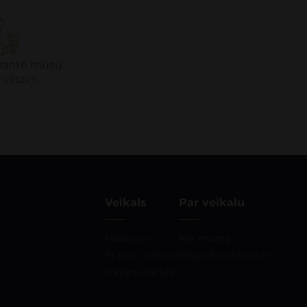
garantē mūsu
 vīnziņi.
Veikals
Par veikalu
Mūsu vīni
Par mums
Stiprie Dzērieni
Piegādes noteikumi
Dāvanu kartes