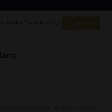
prie Dzērieni
Dāvanu kartes
LV
GROZS
Blanc
tics make way for a grape like no other. Coupled