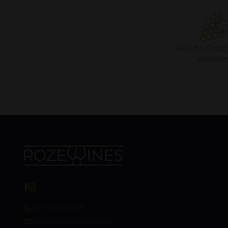
Tieši no Gruzi
dārzie
+371 26 613 165
winesroze@gmail.com