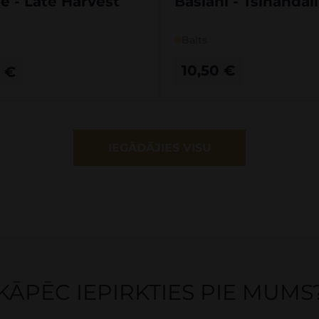
e - Late Harvest
Basiani - Tsinandal
Balts
10,50
€
0
€
IEGĀDĀJIES VISU
KĀPĒC IEPIRKTIES PIE MUMS