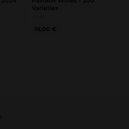
i 2024
Pavilion Wines - 200
Varieties
Balts
18,00
€
?