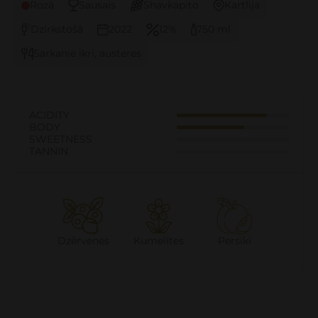
Rozā
Sausais
Shavkapito
Kartlija
Dzirkstošā
2022
12%
750 ml
Sarkanie ikri, austeres
ACIDITY
BODY
SWEETNESS
TANNIN
Dzērvenes
Kumelītes
Persiki