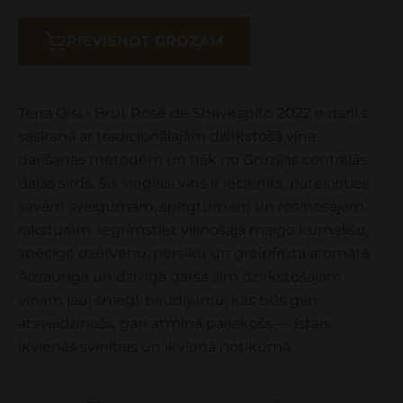
PIEVIENOT GROZAM
Terra Qisi - Brut Rosé de Shavkapito 2022 ir darīts
saskaņā ar tradicionālajām dzirkstošā vīna
darīšanas metodēm un nāk no Gruzijas centrālās
daļas sirds. Šis vieglais vīns ir iecienīts, pateicoties
savam svaigumam, spirgtumam un rosinošajam
raksturam. Iegrimstiet vilinošajā maigo kumelīšu,
spēcīgo dzērveņu, persiku un greipfrūta aromātā.
Aizrautīgā un dzīvīgā garša šim dzirkstošajam
vīnam ļauj sniegt baudījumu, kas būs gan
atsvaidzinošs, gan atmiņā paliekošs — īstais
ikvienās svinības un ikvienā notikumā.