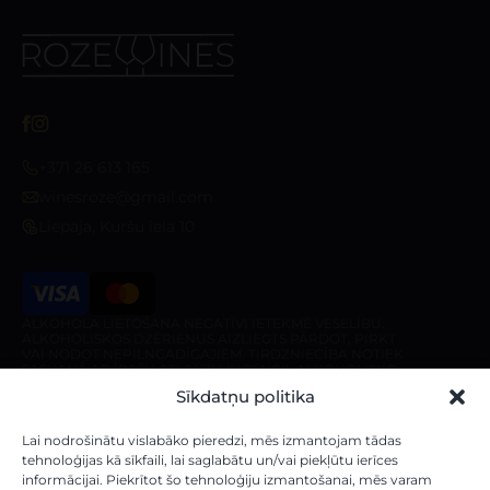
+371 26 613 165
winesroze@gmail.com
Liepaja, Kuršu iela 10
ALKOHOLA LIETOŠANA NEGATĪVI IETEKMĒ VESELĪBU.
ALKOHOLISKOS DZĒRIENUS AIZLIEGTS PĀRDOT, PIRKT
VAI NODOT NEPILNGADĪGAJIEM. TIRDZNIECĪBA NOTIEK
SASKAŅĀ AR ĪPAŠU ATĻAUJU (LICENCI). ALKOHOLISKO
DZĒRIENU PIEGĀDE IR AIZLIEGTA PIRMS 10:00 UN PĒC
Sīkdatņu politika
20:00 NO PIRMDIENAS LĪDZ SESTDIENAI, KĀ ARĪ
SVĒTDIENĀ PIRMS 10:00 UN PĒC 18:00.
Veikals
Par veikalu
Lai nodrošinātu vislabāko pieredzi, mēs izmantojam tādas
tehnoloģijas kā sīkfaili, lai saglabātu un/vai piekļūtu ierīces
informācijai. Piekrītot šo tehnoloģiju izmantošanai, mēs varam