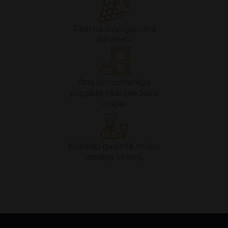
Tieši no Gruzijas vīna
dārziem.
Ātra un uzmanīga
piegāde tieši pie Jūsu
mājas
Kvalitāti garantē mūsu
labākie vīnziņi.