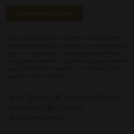
PIEVIENOT GROZAM
Tam ir gaiši rozā tonis ar violetiem atspīdumiem.
Jūtams sarkano augļu, zemeņu un aveņu aromāts.
Vīnam ir svaiga garša ar augstu skābuma līmeni,
un ar garšas kārpiņām ir jūtami visi jau sasmaržotie
augļi. Tas tik un tā ir nopietns vīns ar labu uzbūvi,
apjomu un lielu noturību.
Rozā
Sausais
Cabernet Franc
Kahetija
Ozolkoka muca
11.5
750 ml
Lasis, garneles, mīdijas