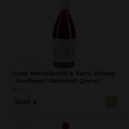
Ivane Nareklishvili & Son's Winery
- Vardisperi Rkatsiteli Qvevri
Rozā
25,90
€