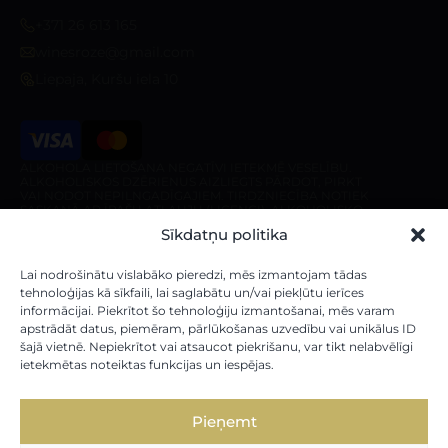
+371 26 613 165
winesroze@gmail.com
Liepaja, Kuršu iela 10
ALKOHOLA LIETOŠANA NEGATĪVI IETEKMĒ VESELĪBU.
ALKOHOLISKOS DZĒRIENUS AIZLIEGTS PĀRDOT, PIRKT
VAI NODOT NEPILNGADĪGAJIEM. TIRDZNIECĪBA NOTIEK
SASKAŅĀ AR ĪPAŠU ATĻAUJU (LICENCI). ALKOHOLISKO
DZĒRIENU PIEGĀDE IR AIZLIEGTA PIRMS 10:00 UN PĒC
Sīkdatņu politika
20:00 NO PIRMDIENAS LĪDZ SESTDIENAI, KĀ ARĪ
SVĒTDIENĀ PIRMS 10:00 UN PĒC 18:00.
Veikals
Par veikalu
Lai nodrošinātu vislabāko pieredzi, mēs izmantojam tādas
tehnoloģijas kā sīkfaili, lai saglabātu un/vai piekļūtu ierīces
informācijai. Piekrītot šo tehnoloģiju izmantošanai, mēs varam
Mūsu vīni
Par mums
apstrādāt datus, piemēram, pārlūkošanas uzvedību vai unikālus ID
Stiprie Dzērieni
Piegādes noteikumi
šajā vietnē. Nepiekrītot vai atsaucot piekrišanu, var tikt nelabvēlīgi
ietekmētas noteiktas funkcijas un iespējas.
Dāvanu kartes
Pieņemt