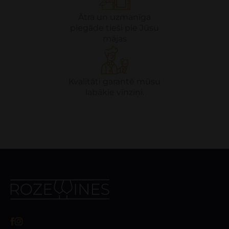
Ātra un uzmanīga
piegāde tieši pie Jūsu
mājas
Kvalitāti garantē mūsu
labākie vīnziņi.