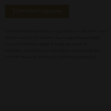
PIEVIENOT GROZAM
Šis ekskluzīvais brendijs ir gatavots no āboliem, kas
rokām ievākti no kokiem, kuri auguši bagātīgajā
Gruzijas Kartlijas reģionā. Augļi aprūpēti ar
vislielāko uzmanību un destilēti, cienot tradīcijas
un Villa Mosavali striktos kvalitātes standartus.