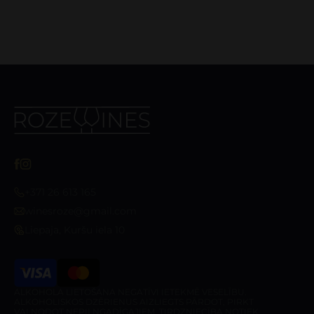
+371 26 613 165
winesroze@gmail.com
Liepaja, Kuršu iela 10
ALKOHOLA LIETOŠANA NEGATĪVI IETEKMĒ VESELĪBU.
ALKOHOLISKOS DZĒRIENUS AIZLIEGTS PĀRDOT, PIRKT
VAI NODOT NEPILNGADĪGAJIEM. TIRDZNIECĪBA NOTIEK