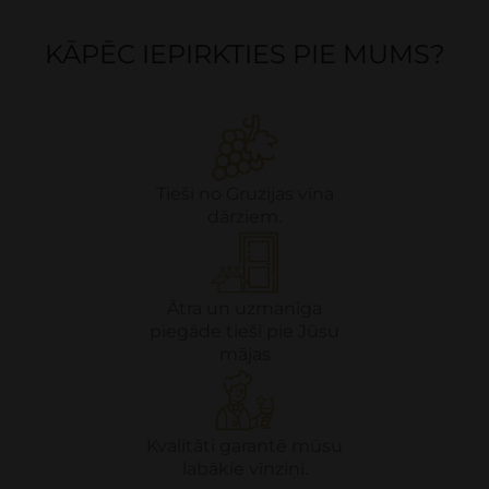
KĀPĒC IEPIRKTIES PIE MUMS?
Tieši no Gruzijas vīna
dārziem.
Ātra un uzmanīga
piegāde tieši pie Jūsu
mājas
Kvalitāti garantē mūsu
labākie vīnziņi.