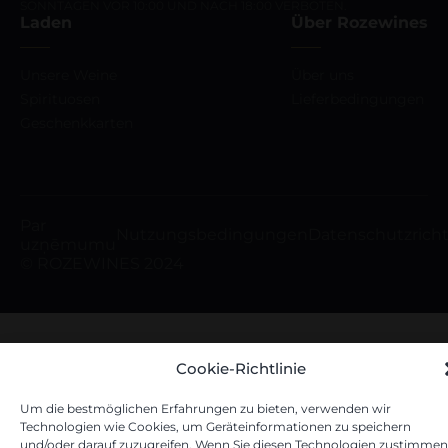
SONNTAGEN VOR 10:00 UND NACH 18:00 VERBOTEN.
Laden
Über Rozewines
Unsere Weine
Über uns
Spirituosen
Lieferbedingungen
Geschenkkarten
Par
Nutzungsbedingungen
Datenschutzricht
uzņēmumu
© ROZEWINES 2024
Cookie-Richtlinie
Um die bestmöglichen Erfahrungen zu bieten, verwenden wir
Technologien wie Cookies, um Geräteinformationen zu speichern
und/oder darauf zuzugreifen. Wenn Sie diesen Technologien zustimmen