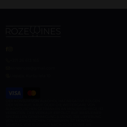
+371 26 613 165
winesroze@gmail.com
Liepaja, Kuršu iela 10
DER KONSUM VON ALKOHOL HAT NEGATIVE FOLGEN.
DER VERKAUF, KAUF ODER DIE WEITERGABE VON
ALKOHOLISCHEN GETRÄNKEN AN MINDERJÄHRIGE IST
VERBOTEN. DER VERKAUF ERFOLGT AUF BASIS EINER
SPEZIELLEN GENEHMIGUNG (LIZENZ). DIE LIEFERUNG
VON ALKOHOLISCHEN GETRÄNKEN IST MONTAG–
SAMSTAG VOR 10:00 UND NACH 20:00 SOWIE AN