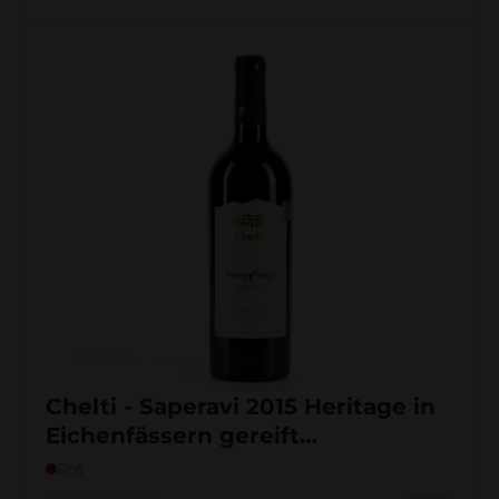
Chelti - Saperavi 2015 Heritage in
Eichenfässern gereift
Familienreservat
Rot