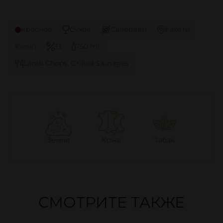
Красное
Сухое
Саперави
Кахети
Kvevri
13
750 ml
Lamb Chops, Grilled Sausages
Земля
Кожа
Табак
СМОТРИТЕ ТАКЖЕ