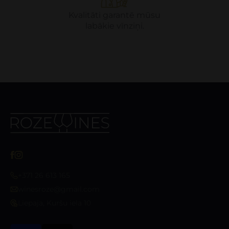
Kvalitāti garantē mūsu
labākie vīnziņi.
+371 26 613 165
winesroze@gmail.com
Liepaja, Kuršu iela 10