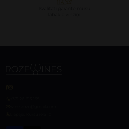
Kvalitāti garantē mūsu
labākie vīnziņi.
+371 26 613 165
winesroze@gmail.com
Liepaja, Kuršu iela 10