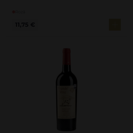
Rozā
11,75
€