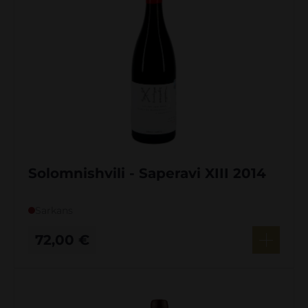
Solomnishvili - Saperavi XIII 2014
Sarkans
72,00
€