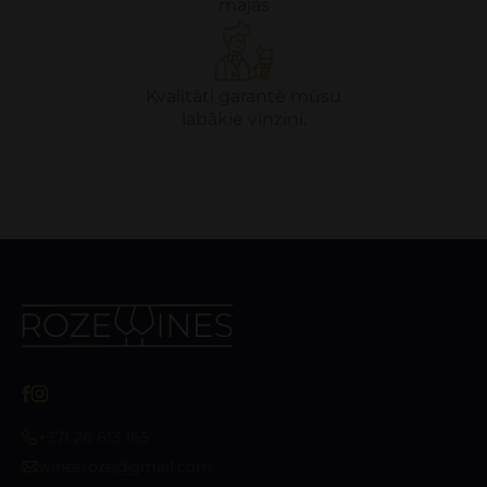
mājas
Kvalitāti garantē mūsu
labākie vīnziņi.
+371 26 613 165
winesroze@gmail.com