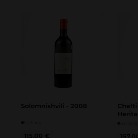
Solomnishvili - 2008
Chelti
Herit
Sarkans
Sarkans
115,00
€
157,