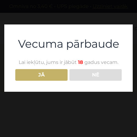
Omniva no 3,40 € • UPS piegāde •
Uzziniet vairāk
Mūsu vīni
Sti
Vecuma pārbaude
Lai iekļūtu, jums ir jābūt
18
gadus vecam.
2008
JĀ
NĒ