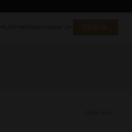
prie Dzērieni
Dāvanu kartes
LV
GROZS
Šķirot pēc