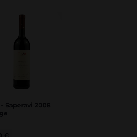
 - Saperavi 2008
age
00
€