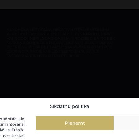
ALKOHOLA LIETOŠANA NEGATĪVI IETEKMĒ VESELĪBU.
ALKOHOLISKOS DZĒRIENUS AIZLIEGTS PĀRDOT, PIRKT
VAI NODOT NEPILNGADĪGAJIEM. TIRDZNIECĪBA NOTIEK
SASKAŅĀ AR ĪPAŠU ATĻAUJU (LICENCI). ALKOHOLISKO
DZĒRIENU PIEGĀDE IR AIZLIEGTA PIRMS 10:00 UN PĒC
20:00 NO PIRMDIENAS LĪDZ SESTDIENAI, KĀ ARĪ
SVĒTDIENĀ PIRMS 10:00 UN PĒC 18:00.
Sīkdatņu politika
 sīkfaili, lai
Pieņemt
u izmantošanai,
ālus ID šajā
ētas noteiktas