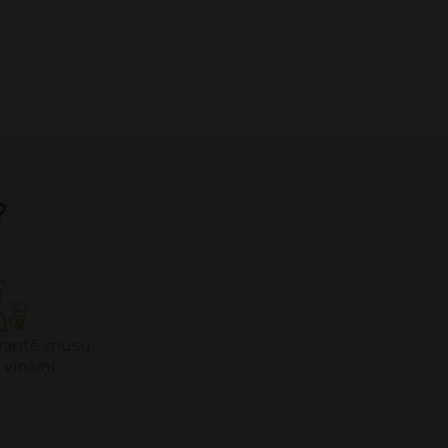
?
garantē mūsu
 vīnziņi.