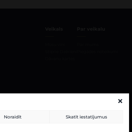
Veikals
Par veikalu
Mūsu vīni
Par mums
Stiprie Dzērieni
Piegādes noteikumi
Dāvanu kartes
Noraidīt
Skatīt iestatījumus