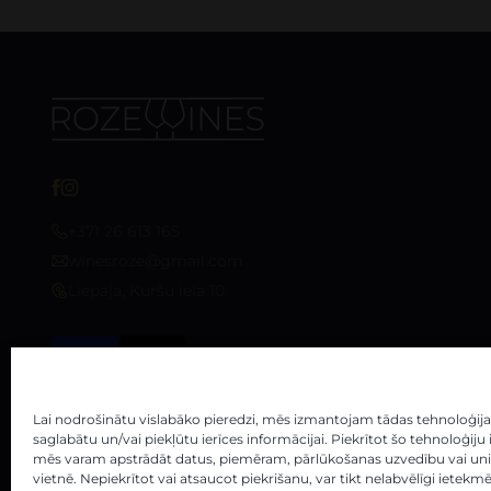
+371 26 613 165
winesroze@gmail.com
Liepaja, Kuršu iela 10
Lai nodrošinātu vislabāko pieredzi, mēs izmantojam tādas tehnoloģijas kā
saglabātu un/vai piekļūtu ierīces informācijai. Piekrītot šo tehnoloģij
mēs varam apstrādāt datus, piemēram, pārlūkošanas uzvedību vai unik
vietnē. Nepiekrītot vai atsaucot piekrišanu, var tikt nelabvēlīgi ietekm