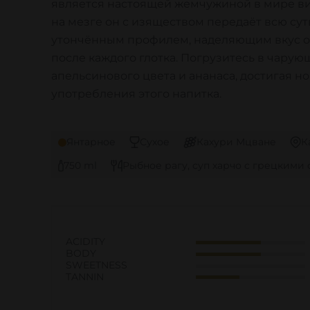
является настоящей жемчужиной в мире ви
на мезге он с изяществом передаёт всю сут
утончённым профилем, наделяющим вкус ок
после каждого глотка. Погрузитесь в чару
апельсинового цвета и ананаса, достигая н
употребления этого напитка.
Янтарное
Сухое
Кахури Мцване
К
750 ml
Рыбное рагу, суп харчо с грецкими
ACIDITY
BODY
SWEETNESS
TANNIN