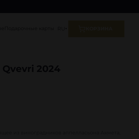
ые
Подарочные карты
RU
КОРЗИНА
 Qvevri 2024
ходящее из виноградников аппелласьона Акмета,