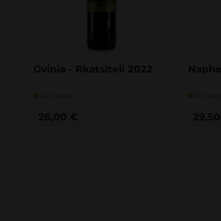
Gvinia - Rkatsiteli 2022
Napher
Янтарное
Янтарн
26,00
€
29,5