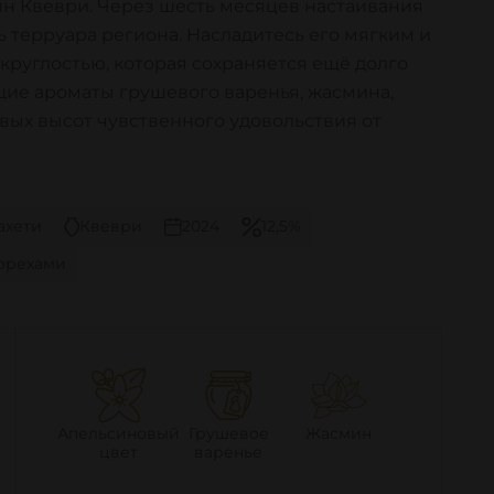
н Квеври. Через шесть месяцев настаивания
ь терруара региона. Насладитесь его мягким и
руглостью, которая сохраняется ещё долго
ющие ароматы грушевого варенья, жасмина,
овых высот чувственного удовольствия от
ахети
Квеври
2024
12,5%
 орехами
Апельсиновый
Грушевое
Жасмин
цвет
варенье