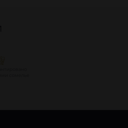
И
антировано
ми сомелье