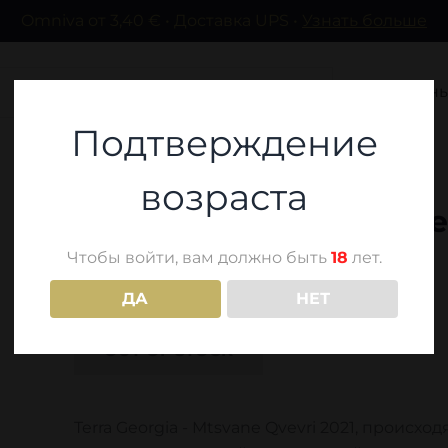
Omniva от 3,40 € • Доставка UPS •
Узнать больше
Вина
Спиртн
Подтверждение
возраста
Terra Georgia - Mtsvane
Чтобы войти, вам должно быть
18
лет.
18,60
€
ДА
НЕТ
OUT OF STOCK
Terra Georgia - Mtsvane Qvevri 2021, проис