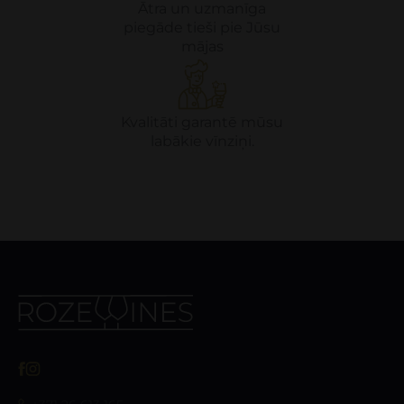
Ātra un uzmanīga
piegāde tieši pie Jūsu
mājas
Kvalitāti garantē mūsu
labākie vīnziņi.