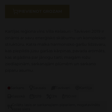
PIEVIENOT GROZAM
Kartljas reģiona vīns Villa Kelasuri - Tavkveri 2019 ir
zināms ar savu enerģisko skābumu un komplekso
struktūru. Katra malka harmonisko garšu līdzsvaru,
kas piepildīs jūsu garšas kārpiņas, pavada aromāts,
kas atgādina par jāņogu tarti, maigām rožu
ziedlapiņām, sarkanajām plūmēm un sarkano
piparu asumu.
Sarkans
Sausais
Tavkveri
Kartlija
Klasiskā
2019
13%
750 ml
Grilēts lasis ar sarkanajiem pipariem, nogatavināts
kazas siers