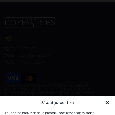
+371 26 613 165
winesroze@gmail.com
Liepaja, Kuršu iela 10
ALKOHOLA LIETOŠANA NEGATĪVI IETEKMĒ VESELĪBU.
ALKOHOLISKOS DZĒRIENUS AIZLIEGTS PĀRDOT, PIRKT
VAI NODOT NEPILNGADĪGAJIEM. TIRDZNIECĪBA NOTIEK
SASKAŅĀ AR ĪPAŠU ATĻAUJU (LICENCI). ALKOHOLISKO
DZĒRIENU PIEGĀDE IR AIZLIEGTA PIRMS 10:00 UN PĒC
Sīkdatņu politika
20:00 NO PIRMDIENAS LĪDZ SESTDIENAI, KĀ ARĪ
SVĒTDIENĀ PIRMS 10:00 UN PĒC 18:00.
Veikals
Par veikalu
Lai nodrošinātu vislabāko pieredzi, mēs izmantojam tādas