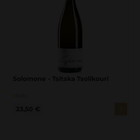
Solomone - Tsitska Tsolikouri
Balts
23,50
€