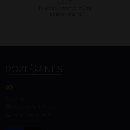
Kvalitāti garantē mūsu
labākie vīnziņi.
+371 26 613 165
winesroze@gmail.com
Liepaja, Kuršu iela 10